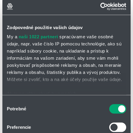
viac
možnost
Krytovanie strojov a trieskové
hospodárstvo
Otvorte
Zodpovedné použitie vašich údajov
viac
My a
naši 1022 partneri
spracúvame vaše osobné
možnost
Lineárne vedenia THK
údaje, napr. vaše číslo IP pomocou technológie, ako sú
Otvorte
napríklad súbory cookie, na ukladanie a prístup k
viac
informáciám na vašom zariadení, aby sme vám mohli
možnost
poskytovať prispôsobené reklamy a obsah, na meranie
Meranie a regulácia
reklamy a obsahu, štatistiky publika a vývoj produktov.
Otvorte
Môžete si zvoliť, kto a na aké účely použije vaše údaje.
viac
možnost
Ak to povolíte, chceli by sme tiež:
Nakládka sypkých materiálov
Zhromažďovať informácie o vašej geografickej
Otvorte
Výber
Potrebné
polohe s presnosťou na niekoľko metrov
viac
súhlasu
Identifikovať vaše zariadenie aktívnym skenovaním
možnost
Pneumatické prvky
konkrétnych charakteristík (odtlačky prstov).
Preferencie
Otvorte
Viac informácií o tom, ako sa spracúvajú vaše osobné