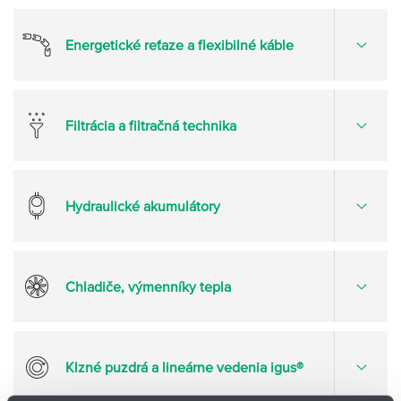
viac
možnost
Energetické reťaze a flexibilné káble
Otvorte
viac
možnost
Filtrácia a filtračná technika
Otvorte
viac
možnost
Hydraulické akumulátory
Otvorte
viac
možnost
Chladiče, výmenníky tepla
Otvorte
viac
možnost
Klzné puzdrá a lineárne vedenia igus®
Otvorte