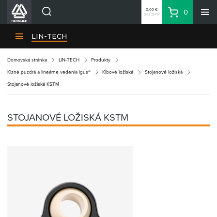
0,00 €
0
bez DPH
Košík
Vyhľadávanie
Divízie HENNLICH
LIN-TECH
Produkty
Domovská stránka
LIN-TECH
Produkty
Blog
Klzné puzdrá a lineárne vedenia igus®
Kĺbové ložiská
Stojanové ložiská
Kariéra
Stojanové ložiská KSTM
O firme
Kontakty
STOJANOVÉ LOŽISKÁ KSTM
Priemyselný park HENNLICH
Prihlásenie
Nákupný zoznam
Partner
Zone