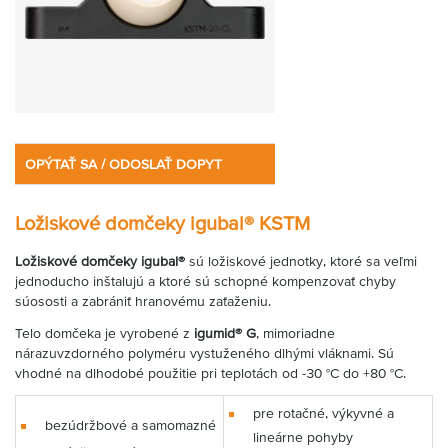
OPÝTAŤ SA / ODOSLAŤ DOPYT
Ložiskové domčeky igubal® KSTM
Ložiskové domčeky igubal®
sú ložiskové jednotky, ktoré sa veľmi
jednoducho inštalujú a ktoré sú schopné kompenzovať chyby
súososti a zabrániť hranovému zaťaženiu.
Telo domčeka je vyrobené z
igumid® G
, mimoriadne
nárazuvzdorného polyméru vystuženého dlhými vláknami. Sú
vhodné na dlhodobé použitie pri teplotách od -30 °C do +80 °C.
pre rotačné, výkyvné a
bezúdržbové a samomazné
lineárne pohyby