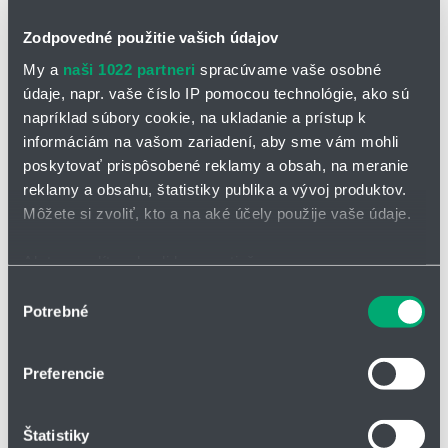
Zodpovedné použitie vašich údajov
My a
naši 1022 partneri
spracúvame vaše osobné
Ložiskový domček s podélným
údaje, napr. vaše číslo IP pomocou technológie, ako sú
Ložiskový domček igubal®
blokem
napríklad súbory cookie, na ukladanie a prístup k
KSTM
igubal® KSTM-CL
informáciám na vašom zariadení, aby sme vám mohli
poskytovať prispôsobené reklamy a obsah, na meranie
iglidur® W300
iglidur® W300
reklamy a obsahu, štatistiky publika a vývoj produktov.
Môžete si zvoliť, kto a na aké účely použije vaše údaje.
Ak to povolíte, chceli by sme tiež:
Zhromažďovať informácie o vašej geografickej
Výber
Potrebné
polohe s presnosťou na niekoľko metrov
súhlasu
Identifikovať vaše zariadenie aktívnym skenovaním
konkrétnych charakteristík (odtlačky prstov).
Preferencie
Viac informácií o tom, ako sa spracúvajú vaše osobné
údaje, nájdete v časti s
vašimi nastaveniami
. Súhlas
Štatistiky
môžete kedykoľvek zmeniť alebo odvolať cez Vyhlásenie