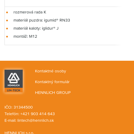
rozmerová rada K
materiál puzdra: igumid® RN33
materiál kaloty: iglidur® J
montáž: M12
Kontaktné osoby
Kontaktný formulár
HENNLICH GROUP
IČO: 31344500
Telefón: +421 903 414 643
E-mail:
lintech@hennlich.sk
HENNLICH s.r.o.