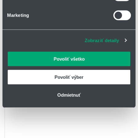
o používaní súborov cookie.
rozmerová rada K
rozmerová rada K
Marketing
Na prispôsobenie obsahu a reklám, poskytovanie funkcií
materiál puzdra: igumid® G
materiál puzdra: igumid® G
sociálnych médií a analýzu návštevnosti používame
materiál kaloty: iglidur®
materiál kaloty: iglidur®
súbory cookie. Informácie o tom, ako používate naše
W300
W300
Zobraziť detaily
webové stránky, poskytujeme aj našim partnerom v
oblasti sociálnych médií, inzercie a analýzy. Títo partneri
môžu príslušné informácie skombinovať s ďalšími
Povoliť všetko
údajmi, ktoré ste im poskytli alebo ktoré od vás získali,
keď ste používali ich služby.
Povoliť výber
Odmietnuť