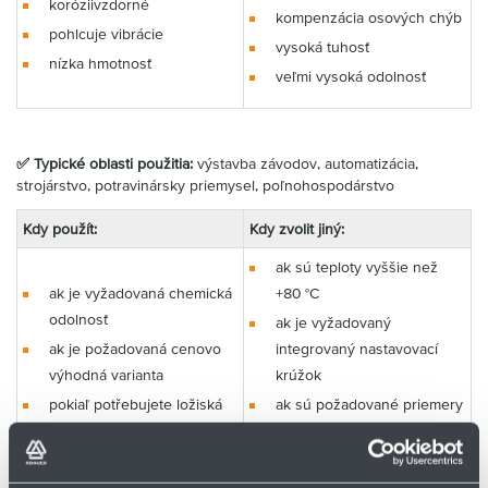
koróziivzdorné
kompenzácia osových chýb
pohlcuje vibrácie
vysoká tuhosť
nízka hmotnosť
veľmi vysoká odolnosť
✅ Typické oblasti použitia:
výstavba závodov, automatizácia,
strojárstvo, potravinársky priemysel, poľnohospodárstvo
Kdy použít:
Kdy zvolit jiný:
ak sú teploty vyššie než
ak je vyžadovaná chemická
+80 °C
odolnosť
ak je vyžadovaný
ak je požadovaná cenovo
integrovaný nastavovací
výhodná varianta
krúžok
pokiaľ potřebujete ložiská
ak sú požadované priemery
odolné voči znečisteniu
nad 30 mm
k úprave nesúososti
ak sú požadované vyššie
otáčky než 0,5 m/s