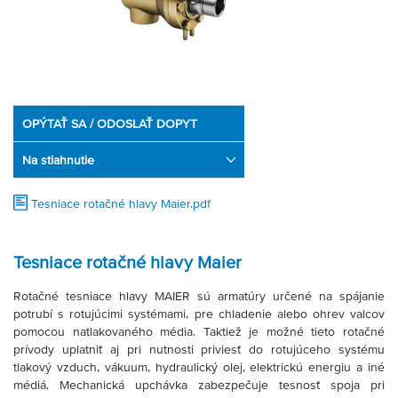
OPÝTAŤ SA / ODOSLAŤ DOPYT
Na stiahnutie
Tesniace rotačné hlavy Maier.pdf
Tesniace rotačné hlavy Maier
Rotačné tesniace hlavy MAIER sú armatúry určené na spájanie
potrubí s rotujúcimi systémami, pre chladenie alebo ohrev valcov
pomocou natlakovaného média. Taktiež je možné tieto rotačné
prívody uplatniť aj pri nutnosti priviesť do rotujúceho systému
tlakový vzduch, vákuum, hydraulický olej, elektrickú energiu a iné
médiá. Mechanická upchávka zabezpečuje tesnosť spoja pri