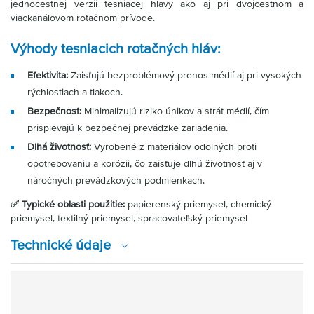
jednocestnej verzii tesniacej hlavy ako aj pri dvojcestnom a
viackanálovom rotačnom prívode.
Výhody tesniacich rotačných hláv:
Efektivita:
Zaisťujú bezproblémový prenos médií aj pri vysokých
rýchlostiach a tlakoch.
Bezpečnosť:
Minimalizujú riziko únikov a strát médií, čím
prispievajú k bezpečnej prevádzke zariadenia.
Dlhá životnosť:
Vyrobené z materiálov odolných proti
opotrebovaniu a korózii, čo zaisťuje dlhú životnosť aj v
náročných prevádzkových podmienkach.
✅ Typické oblasti použitie:
papierenský priemysel, chemický
priemysel, textilný priemysel, spracovateľský priemysel
Technické údaje