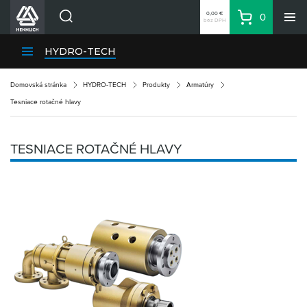
0,00 €
0
bez DPH
Košík
Vyhľadávanie
Divízie HENNLICH
HYDRO-TECH
Produkty
Domovská stránka
HYDRO-TECH
Produkty
Armatúry
Blog
Tesniace rotačné hlavy
Kariéra
O firme
TESNIACE ROTAČNÉ HLAVY
Kontakty
Priemyselný park HENNLICH
Prihlásenie
Nákupný zoznam
Partner
Zone