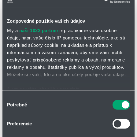
Zodpovedné použitie vašich údajov
My a
naši 1022 partneri
spracúvame vaše osobné
údaje, napr. vaše číslo IP pomocou technológie, ako sú
napríklad súbory cookie, na ukladanie a prístup k
informáciám na vašom zariadení, aby sme vám mohli
poskytovať prispôsobené reklamy a obsah, na meranie
Typový rad DQ
reklamy a obsahu, štatistiky publika a vývoj produktov.
Max. teplota: 300 °C (až 400 °C typ DQTX)
Môžete si zvoliť, kto a na aké účely použije vaše údaje.
Max. menovitý tlak: 10 bar (až 13 typ DQTX)
Rýchlosť otáčenia: až 130.000/DN pre DQ5
Ak to povolíte, chceli by sme tiež:
DN 25 - 200
Zhromažďovať informácie o vašej geografickej
Výber
Potrebné
polohe s presnosťou na niekoľko metrov
súhlasu
Identifikovať vaše zariadenie aktívnym skenovaním
konkrétnych charakteristík (odtlačky prstov).
Preferencie
Viac informácií o tom, ako sa spracúvajú vaše osobné
údaje, nájdete v časti s
vašimi nastaveniami
. Súhlas