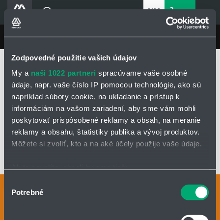
0,00 €
0
bez DPH
Košík
Vyhľadávanie
Divízie HENNLICH
LIN-TECH
Produkty
Zodpovedné použitie vašich údajov
Domovská stránka
LIN-TECH
Produkty
Blog
My a
naši 1022 partneri
spracúvame vaše osobné
Energetické reťaze a flexibilné káble
Flexibilné káble
Káble pre roboty
Kariéra
údaje, napr. vaše číslo IP pomocou technológie, ako sú
CFROBOT2
napríklad súbory cookie, na ukladanie a prístup k
O firme
informáciám na vašom zariadení, aby sme vám mohli
Kontakty
CFROBOT2
poskytovať prispôsobené reklamy a obsah, na meranie
Priemyselný park HENNLICH
reklamy a obsahu, štatistiky publika a vývoj produktov.
Môžete si zvoliť, kto a na aké účely použije vaše údaje.
Prihlásenie
OPÝTAŤ SA / ODOSLAŤ DOPYT
Nákupný zoznam
Ak to povolíte, chceli by sme tiež:
Zhromažďovať informácie o vašej geografickej
Výber
Kontaktné osoby
Potrebné
polohe s presnosťou na niekoľko metrov
Partner
Zone
súhlasu
Identifikovať vaše zariadenie aktívnym skenovaním
Kontaktný formulár
konkrétnych charakteristík (odtlačky prstov).