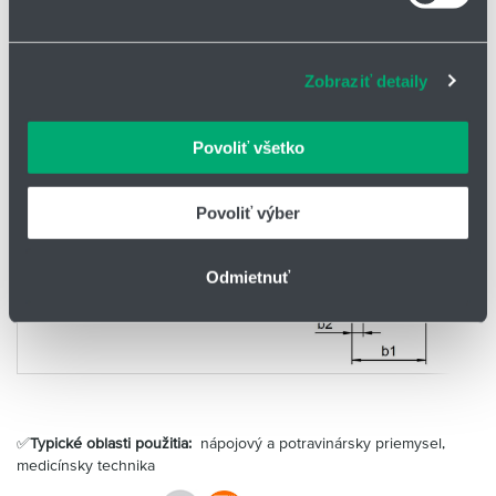
Na prispôsobenie obsahu a reklám, poskytovanie funkcií
sociálnych médií a analýzu návštevnosti používame
súbory cookie. Informácie o tom, ako používate naše
Zobraziť detaily
webové stránky, poskytujeme aj našim partnerom v
oblasti sociálnych médií, inzercie a analýzy. Títo partneri
môžu príslušné informácie skombinovať s ďalšími
Povoliť všetko
údajmi, ktoré ste im poskytli alebo ktoré od vás získali,
keď ste používali ich služby.
Povoliť výber
Odmietnuť
✅
Typické oblasti použitia:
nápojový a potravinársky priemysel,
medicínsky technika