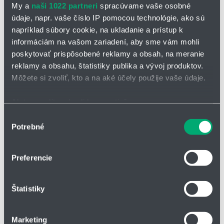
My a
naši 1022 partneri
spracúvame vaše osobné
teplotná odolnosť od -100 °C do +250 °C
údaje, napr. vaše číslo IP pomocou technológie, ako sú
vysoká chemická odolnosť
napríklad súbory cookie, na ukladanie a prístup k
bezúdržbové a samomazné
informáciám na vašom zariadení, aby sme vám mohli
poskytovať prispôsobené reklamy a obsah, na meranie
reklamy a obsahu, štatistiky publika a vývoj produktov.
Môžete si zvoliť, kto a na aké účely použije vaše údaje.
Klzné puzdro AX500 FM
- s prírubou -
Ak to povolíte, chceli by sme tiež:
Zhromažďovať informácie o vašej geografickej
Výber
Klzné puzdro iglidur® AX500 s prír
Potrebné
polohe s presnosťou na niekoľko metrov
súhlasu
Identifikovať vaše zariadenie aktívnym skenovaním
konkrétnych charakteristík (odtlačky prstov).
Preferencie
Viac informácií o tom, ako sa spracúvajú vaše osobné
údaje, nájdete v časti s
vašimi nastaveniami
. Súhlas
Štatistiky
môžete kedykoľvek zmeniť alebo odvolať cez Vyhlásenie
o používaní súborov cookie.
Marketing