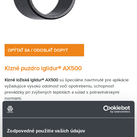
OPÝTAŤ SA / ODOSLAŤ DOPYT
Klzné puzdro iglidur® AX500
Klzné ložiská iglidur® AX500
sú špeciálne navrhnuté pre aplikácie
vyžadujúce vysokú odolnosť voči opotrebeniu, schopnosť
prevádzky pri zvýšených teplotách a súlad s potravinárskymi
normami.
odolný voči opotrebeniu
v súlade s nariadením EÚ 10/2011 a FDA
elektricky vodivý
Zodpovedné použitie vašich údajov
vhodný pre vysoké prevádzkové teploty