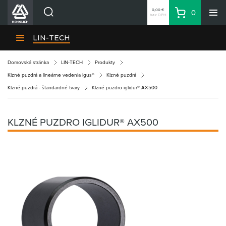
0,00 €
0
bez DPH
Košík
Vyhľadávanie
Divízie HENNLICH
LIN-TECH
Produkty
Domovská stránka
LIN-TECH
Produkty
Blog
Klzné puzdrá a lineárne vedenia igus®
Klzné puzdrá
Kariéra
Klzné puzdrá - štandardné tvary
Klzné puzdro iglidur® AX500
O firme
Kontakty
KLZNÉ PUZDRO IGLIDUR® AX500
Priemyselný park HENNLICH
Prihlásenie
Nákupný zoznam
Partner
Zone