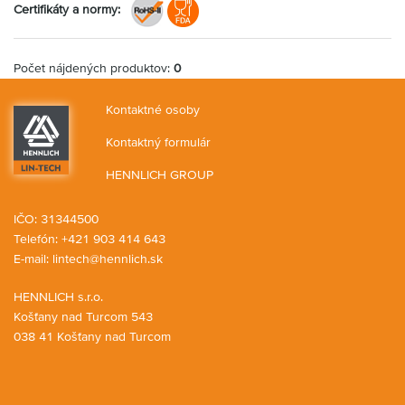
Certifikáty a normy:
Počet nájdených produktov:
0
Kontaktné osoby
Kontaktný formulár
HENNLICH GROUP
IČO: 31344500
Telefón: +421 903 414 643
E-mail:
lintech@hennlich.sk
HENNLICH s.r.o.
Košťany nad Turcom 543
038 41 Košťany nad Turcom