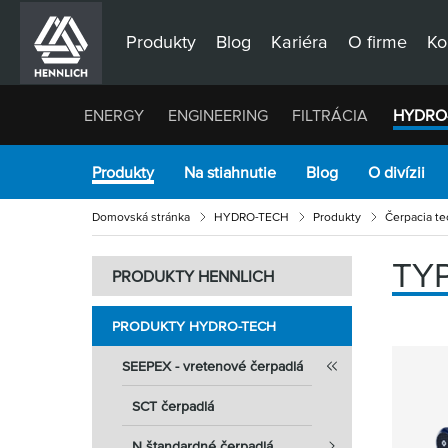
Produkty
Blog
Kariéra
O firme
Ko
ENERGY
ENGINEERING
FILTRÁCIA
HYDRO
Produkty
Na stiahnutie
Blog
O divízii
Domovská stránka
HYDRO-TECH
Produkty
Čerpacia te
TYP
PRODUKTY HENNLICH
PRODUKTY HYDRO-TECH
SEEPEX - vretenové čerpadlá
SCT čerpadlá
N štandardné čerpadlá