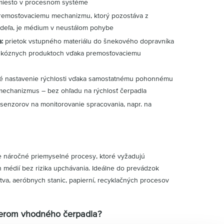
 miesto v procesnom systéme
remosťovaciemu mechanizmu, ktorý pozostáva z
adeľa, je médium v neustálom pohybe
:
prietok vstupného materiálu do šnekového dopravníka
viskóznych produktoch vďaka premosťovaciemu
lné nastavenie rýchlosti vďaka samostatnému pohonnému
echanizmus – bez ohľadu na rýchlosť čerpadla
h senzorov na monitorovanie spracovania, napr. na
e náročné priemyselné procesy, ktoré vyžadujú
h médií bez rizika upchávania. Ideálne do prevádzok
stva, aeróbnych stanic, papierní, recyklačných procesov
berom vhodného čerpadla?