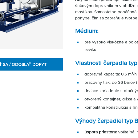
šnkovým dopravníkom v obdĺžniko
mostíkov. Samostatne poháňaná 
pohybe, čím sa zabraňuje tvorbe
Médium:
pre vysoko viskózne a polot
lieviku
Vlastnosti čerpadla typ
Ť SA / ODOSLAŤ DOPYT
dopravná kapacita: 0,5 m³/
pracovný tlak: do 36 barov (
drviace zariadenie s otočn
otvorený kontajner, dĺžka a
kompaktná konštrukcia s h
Výhody čerpadiel typ B
úspora priestoru:
voliteľná 