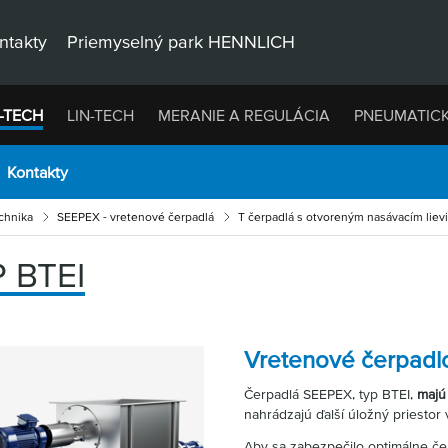
ntakty
Priemyselný park HENNLICH
-TECH
LIN-TECH
MERANIE A REGULÁCIA
PNEUMATIC
Kontakty
chnika
SEEPEX - vretenové čerpadlá
T čerpadlá s otvoreným nasávacím lie
 BTEI
Vretenové čerpadl
Čerpadlá SEEPEX, typ BTEI,
majú
nahrádzajú ďalší úložný priestor
Aby sa zabezpečilo optimálne če