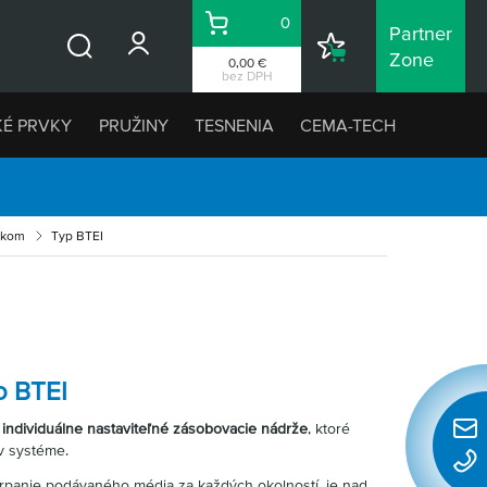
0
Partner
Košík
Nákupný
Zone
0,00 €
Vyhľadávanie
zoznam
bez DPH
KÉ PRVKY
PRUŽINY
TESNENIA
CEMA-TECH
vikom
Typ BTEI
o BTEI
 individuálne nastaviteľné zásobovacie nádrže
, ktoré
Rýchl
 v systéme.
konta
rpanie podávaného média za každých okolností, je nad