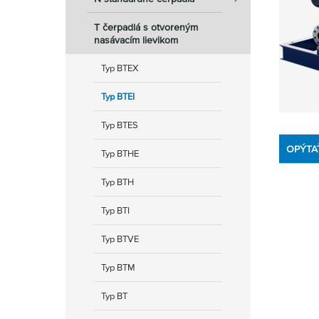
T čerpadlá s otvoreným
nasávacím lievikom
Typ BTEX
Typ BTEI
Typ BTES
OPÝTA
Typ BTHE
Typ BTH
Typ BTI
Typ BTVE
Typ BTM
Typ BT