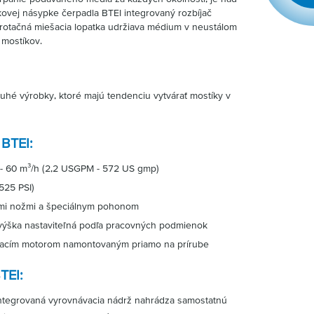
vej násypke čerpadla BTEI integrovaný rozbíjač
rotačná miešacia lopatka udržiava médium v neustálom
 mostíkov.
uhé výrobky, ktoré majú tendenciu vytvárať mostíky v
 BTEI:
h - 60 m³/h (2,2 USGPM - 572 US gmp)
525 PSI)
ými nožmi a špeciálnym pohonom
 výška nastaviteľná podľa pracovných podmienok
nacím motorom namontovaným priamo na prírube
TEI:
integrovaná vyrovnávacia nádrž nahrádza samostatnú