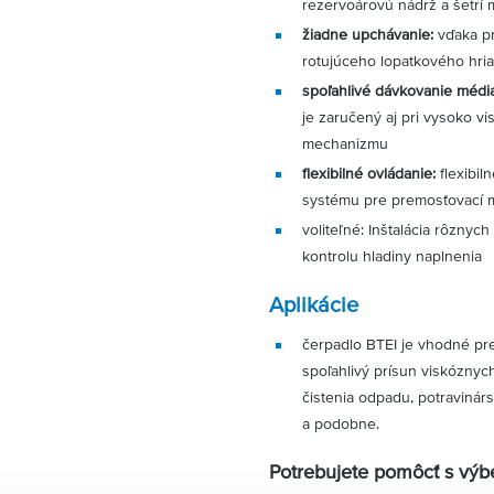
rezervoárovú nádrž a šetrí
žiadne upchávanie:
vďaka p
rotujúceho lopatkového hri
spoľahlivé dávkovanie média
je zaručený aj pri vysoko 
mechanizmu
flexibilné ovládanie:
flexibi
systému pre premosťovací m
voliteľné: Inštalácia rôznyc
kontrolu hladiny naplnenia
Aplikácie
čerpadlo BTEI je vhodné pr
spoľahlivý prísun viskóznyc
čistenia odpadu, potravinár
a podobne.
Potrebujete pomôcť s vý