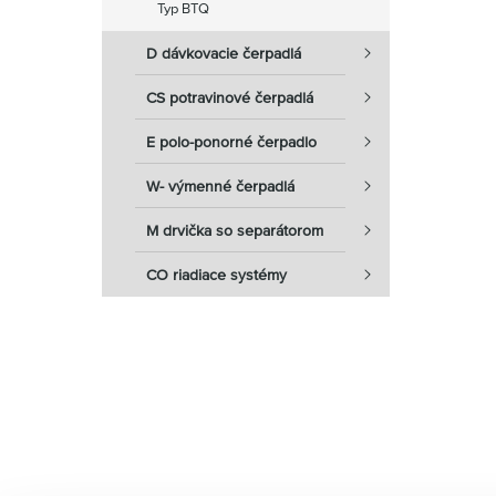
Typ BTQ
D dávkovacie čerpadlá
CS potravinové čerpadlá
E polo-ponorné čerpadlo
W- výmenné čerpadlá
M drvička so separátorom
CO riadiace systémy