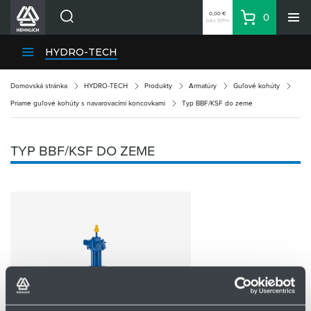
0,00 €
0
bez DPH
Košík
Vyhľadávanie
Divízie HENNLICH
HYDRO-TECH
Produkty
Domovská stránka
HYDRO-TECH
Produkty
Armatúry
Guľové kohúty
Blog
Priame guľové kohúty s navarovacími koncovkami
Typ BBF/KSF do zeme
Kariéra
O firme
TYP BBF/KSF DO ZEME
Kontakty
Priemyselný park HENNLICH
Prihlásenie
Nákupný zoznam
Partner
Zone