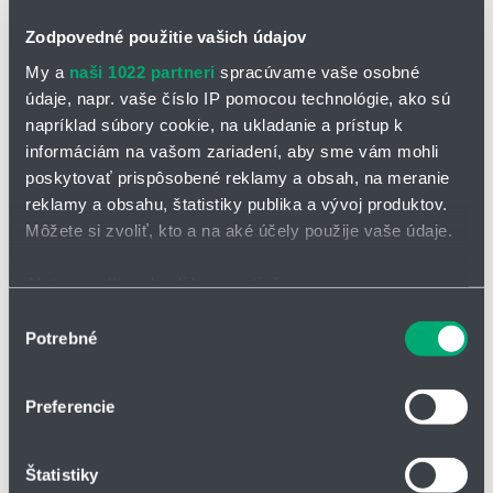
Zodpovedné použitie vašich údajov
My a
naši 1022 partneri
spracúvame vaše osobné
údaje, napr. vaše číslo IP pomocou technológie, ako sú
napríklad súbory cookie, na ukladanie a prístup k
informáciám na vašom zariadení, aby sme vám mohli
OPÝTAŤ SA / ODOSLAŤ DOPYT
poskytovať prispôsobené reklamy a obsah, na meranie
reklamy a obsahu, štatistiky publika a vývoj produktov.
Guľový kohút KSF do zeme
Môžete si zvoliť, kto a na aké účely použije vaše údaje.
Typový rad KSF (Kohúty S Bezpečnostnými Funkciami) navrhnutý
pre podzemné inštalácie sa špecializuje na vývoj a výrobu
Ak to povolíte, chceli by sme tiež:
guľových kohútov, ktoré sú prispôsobené špecifickým
Zhromažďovať informácie o vašej geografickej
Výber
požiadavkám na použitie v podzemných systémoch. Tieto kohúty
Potrebné
polohe s presnosťou na niekoľko metrov
súhlasu
sú optimalizované na zaistenie bezpečnosti, spoľahlivosti a
Identifikovať vaše zariadenie aktívnym skenovaním
efektivity v náročných podmienkach, ktoré sú typické pre zemné
aplikácie.
konkrétnych charakteristík (odtlačky prstov).
Preferencie
Viac informácií o tom, ako sa spracúvajú vaše osobné
Výhody guľového kohútu KSF do zeme
údaje, nájdete v časti s
vašimi nastaveniami
. Súhlas
Štatistiky
môžete kedykoľvek zmeniť alebo odvolať cez Vyhlásenie
Vysoká spoľahlivosť:
Robustná konštrukcia a kvalitné materiály