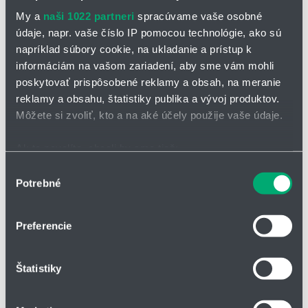
nákladné.
My a
naši 1022 partneri
spracúvame vaše osobné
vhodné pre automatizáciu
- materiály sú ideálne pre
údaje, napr. vaše číslo IP pomocou technológie, ako sú
komponenty používané v automatizovaných zariadeniach a
napríklad súbory cookie, na ukladanie a prístup k
pohybových systémoch.
informáciám na vašom zariadení, aby sme vám mohli
poskytovať prispôsobené reklamy a obsah, na meranie
FAQ
reklamy a obsahu, štatistiky publika a vývoj produktov.
Môžete si zvoliť, kto a na aké účely použije vaše údaje.
Ak to povolíte, chceli by sme tiež:
Zhromažďovať informácie o vašej geografickej
Výber
Potrebné
polohe s presnosťou na niekoľko metrov
súhlasu
Identifikovať vaše zariadenie aktívnym skenovaním
konkrétnych charakteristík (odtlačky prstov).
Preferencie
Viac informácií o tom, ako sa spracúvajú vaše osobné
údaje, nájdete v časti s
vašimi nastaveniami
. Súhlas
Štatistiky
môžete kedykoľvek zmeniť alebo odvolať cez Vyhlásenie
o používaní súborov cookie.