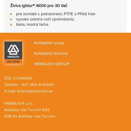
Živica iglidur® i6000 pre 3D tlač
pre kontakt s potravinami, PTFE a PFAS free
vysoko odolná voči opotrebeniu
biela, modrá farba
Kontaktné osoby
Kontaktný formulár
HENNLICH GROUP
IČO: 31344500
Telefón: +421 903 414 643
E-mail:
lintech@hennlich.sk
HENNLICH s.r.o.
Košťany nad Turcom 543
038 41 Košťany nad Turcom