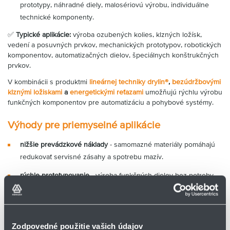
prototypy, náhradné diely, malosériovú výrobu, individuálne
technické komponenty.
✅
Typické aplikácie:
výroba ozubených kolies, klzných ložísk,
vedení a posuvných prvkov, mechanických prototypov, robotických
komponentov, automatizačných dielov, špeciálnych konštrukčných
prvkov.
V kombinácii s produktmi
lineárnej techniky
drylin®
,
bezúdržbovými
klznými ložiskami
a
energetickými reťazami
umožňujú rýchlu výrobu
funkčných komponentov pre automatizáciu a pohybové systémy.
Výhody pre priemyselné aplikácie
nižšie prevádzkové náklady
- samomazné materiály pomáhajú
redukovať servisné zásahy a spotrebu mazív.
rýchle prototypovanie
- výroba funkčných dielov bez potreby
vstrekovacích foriem výrazne skracuje čas vývoja.
optimalizácia konštrukcie
- 3D tlač umožňuje vytvárať
geometrie, ktoré sú pri tradičnom obrábaní komplikované alebo
Zodpovedné použitie vašich údajov