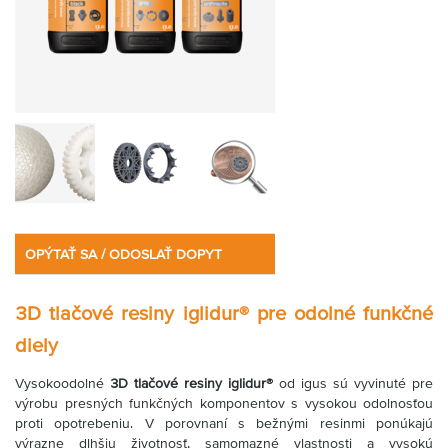
OPÝTAŤ SA / ODOSLAŤ DOPYT
3D tlačové resiny iglidur® pre odolné funkčné
diely
Vysokoodolné
3D tlačové resiny iglidur®
od igus sú vyvinuté pre
výrobu presných funkčných komponentov s vysokou odolnosťou
proti opotrebeniu. V porovnaní s bežnými resinmi ponúkajú
výrazne dlhšiu životnosť, samomazné vlastnosti a vysokú