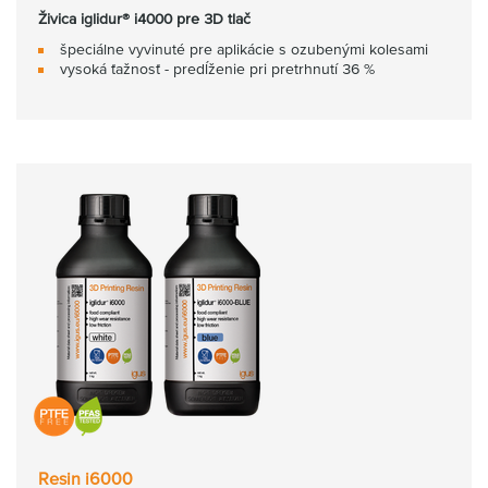
Živica iglidur® i4000 pre 3D tlač
špeciálne vyvinuté pre aplikácie s ozubenými kolesami
vysoká ťažnosť - predĺženie pri pretrhnutí 36 %
Resin i6000