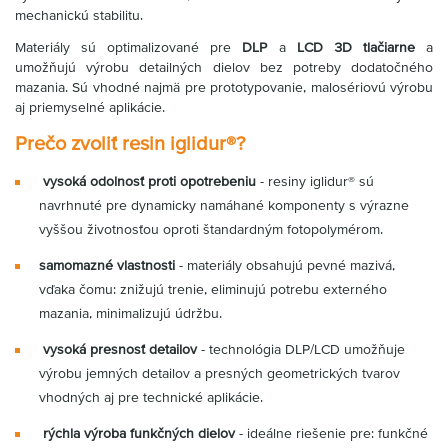
mechanickú stabilitu.
Materiály sú optimalizované pre
DLP
a
LCD 3D tlačiarne
a
umožňujú výrobu detailných dielov bez potreby dodatočného
mazania. Sú vhodné najmä pre prototypovanie, malosériovú výrobu
aj priemyselné aplikácie.
Prečo zvoliť resin iglidur®?
vysoká odolnosť proti opotrebeniu
- resiny iglidur® sú
navrhnuté pre dynamicky namáhané komponenty s výrazne
vyššou životnosťou oproti štandardným fotopolymérom.
samomazné vlastnosti
- materiály obsahujú pevné mazivá,
vďaka čomu: znižujú trenie, eliminujú potrebu externého
mazania, minimalizujú údržbu.
vysoká presnosť detailov
- technológia DLP/LCD umožňuje
výrobu jemných detailov a presných geometrických tvarov
vhodných aj pre technické aplikácie.
rýchla výroba funkčných dielov
- ideálne riešenie pre: funkčné