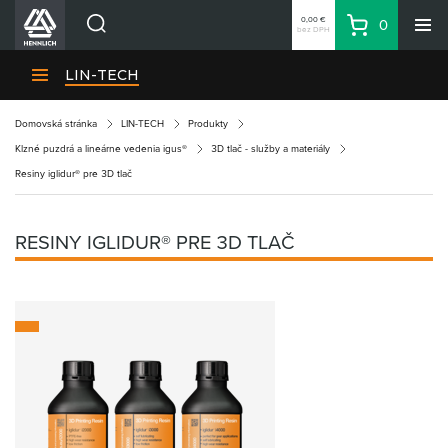
0,00 €
0
bez DPH
Košík
Vyhľadávanie
Divízie HENNLICH
LIN-TECH
Produkty
Domovská stránka
LIN-TECH
Produkty
Blog
Klzné puzdrá a lineárne vedenia igus®
3D tlač - služby a materiály
Kariéra
Resiny iglidur® pre 3D tlač
O firme
Kontakty
RESINY IGLIDUR® PRE 3D TLAČ
Priemyselný park HENNLICH
Prihlásenie
Nákupný zoznam
Partner
Zone