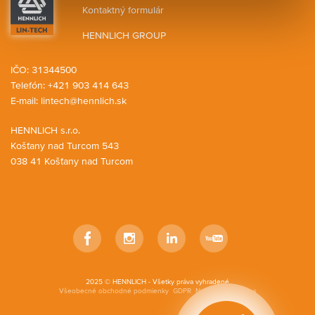
Kontaktný formulár
HENNLICH GROUP
IČO: 31344500
Telefón: +421 903 414 643
E-mail:
lintech@hennlich.sk
HENNLICH s.r.o.
Košťany nad Turcom 543
038 41 Košťany nad Turcom
Facebook
Instagram
LinkedIn
YouTube
2025 © HENNLICH - Všetky práva vyhradené
Všeobecné obchodné podmienky
GDPR
Nastavenia cookies