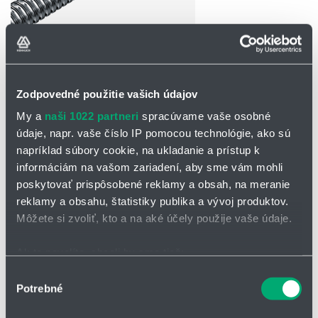
Zodpovedné použitie vašich údajov
OPÝTAŤ SA / ODOSLAŤ DOPYT
My a
naši 1022 partneri
spracúvame vaše osobné
Na stiahnutie
údaje, napr. vaše číslo IP pomocou technológie, ako sú
napríklad súbory cookie, na ukladanie a prístup k
Katalógový list - guľôčková skrutka
informáciám na vašom zariadení, aby sme vám mohli
BNT
poskytovať prispôsobené reklamy a obsah, na meranie
reklamy a obsahu, štatistiky publika a vývoj produktov.
Môžete si zvoliť, kto a na aké účely použije vaše údaje.
Guľôčková skrutka BNT – s blokovou maticou
pre jednoduchú montáž
Ak to povolíte, chceli by sme tiež:
Zhromažďovať informácie o vašej geografickej
Výber
Guľôčková skrutka typ BNT je vybavená pravouhlou skrutkovou
Potrebné
polohe s presnosťou na niekoľko metrov
maticou, ktorá umožňuje jednoduchú montáž bez potreby uloženia
súhlasu
do telesa. Vďaka obehovému systému s vratnou trubičkou
Identifikovať vaše zariadenie aktívnym skenovaním