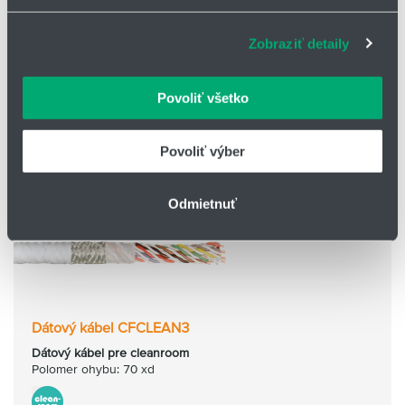
sociálnych médií a analýzu návštevnosti používame
súbory cookie. Informácie o tom, ako používate naše
Zobraziť detaily
webové stránky, poskytujeme aj našim partnerom v
oblasti sociálnych médií, inzercie a analýzy. Títo partneri
môžu príslušné informácie skombinovať s ďalšími
Povoliť všetko
údajmi, ktoré ste im poskytli alebo ktoré od vás získali,
keď ste používali ich služby.
Povoliť výber
Odmietnuť
Dátový kábel CFCLEAN3
Dátový kábel pre cleanroom
Polomer ohybu: 70 xd