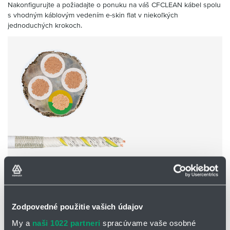
Nakonfigurujte a požiadajte o ponuku na váš CFCLEAN kábel spolu
s vhodným káblovým vedením e-skin flat v niekoľkých
jednoduchých krokoch.
Ovládací kábel CFCLEAN1
Ovládací kábel pre cleanroom
Zodpovedné použitie vašich údajov
Polomer ohybu: 70 xd
My a
naši 1022 partneri
spracúvame vaše osobné