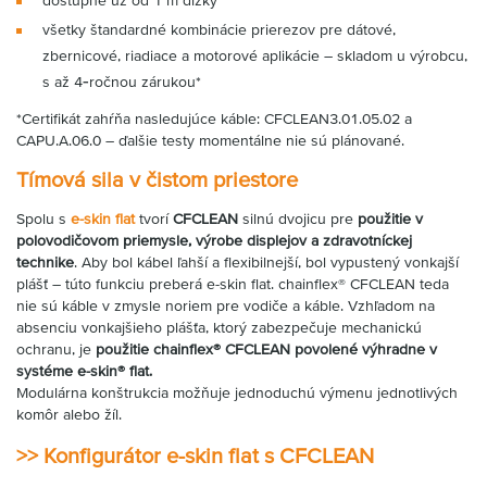
všetky štandardné kombinácie prierezov pre dátové,
zbernicové, riadiace a motorové aplikácie – skladom u výrobcu,
s až 4‑ročnou zárukou*
*Certifikát zahŕňa nasledujúce káble: CFCLEAN3.01.05.02 a
CAPU.A.06.0 – ďalšie testy momentálne nie sú plánované.
Tímová sila v čistom priestore
Spolu s
e-skin flat
tvorí
CFCLEAN
silnú dvojicu pre
použitie v
polovodičovom priemysle, výrobe displejov a zdravotníckej
technike
. Aby bol kábel ľahší a flexibilnejší, bol vypustený vonkajší
plášť – túto funkciu preberá e-skin flat. chainflex® CFCLEAN teda
nie sú káble v zmysle noriem pre vodiče a káble. Vzhľadom na
absenciu vonkajšieho plášťa, ktorý zabezpečuje mechanickú
ochranu, je
použitie chainflex® CFCLEAN povolené výhradne v
systéme e-skin® flat.
Modulárna konštrukcia možňuje jednoduchú výmenu jednotlivých
komôr alebo žíl.
>>
Konfigurátor e-skin flat s CFCLEAN