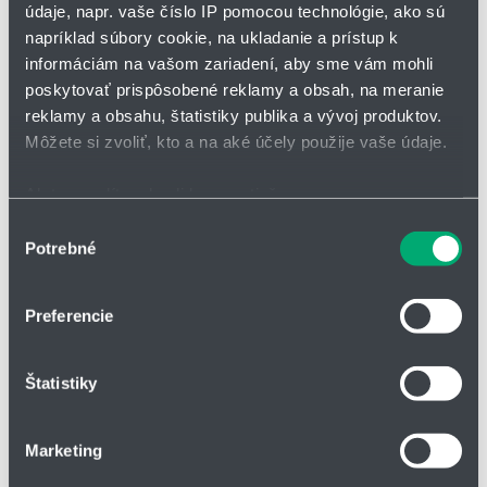
údaje, napr. vaše číslo IP pomocou technológie, ako sú
napríklad súbory cookie, na ukladanie a prístup k
informáciám na vašom zariadení, aby sme vám mohli
poskytovať prispôsobené reklamy a obsah, na meranie
reklamy a obsahu, štatistiky publika a vývoj produktov.
Môžete si zvoliť, kto a na aké účely použije vaše údaje.
Ak to povolíte, chceli by sme tiež:
Zhromažďovať informácie o vašej geografickej
Výber
Potrebné
polohe s presnosťou na niekoľko metrov
súhlasu
Identifikovať vaše zariadenie aktívnym skenovaním
konkrétnych charakteristík (odtlačky prstov).
Preferencie
Viac informácií o tom, ako sa spracúvajú vaše osobné
údaje, nájdete v časti s
vašimi nastaveniami
. Súhlas
Štatistiky
môžete kedykoľvek zmeniť alebo odvolať cez Vyhlásenie
Koaxiálny kábel CFCLEAN2
o používaní súborov cookie.
Koaxiálny kábel pre cleanroom
Polomer ohybu: 70 xd
Marketing
Na prispôsobenie obsahu a reklám, poskytovanie funkcií