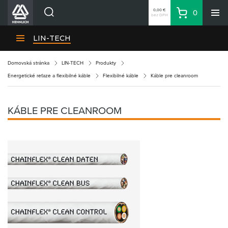
0,00 €
0
bez DPH
Košík
Vyhľadávanie
Divízie HENNLICH
LIN-TECH
Produkty
Domovská stránka
LIN-TECH
Produkty
Blog
Energetické reťaze a flexibilné káble
Flexibilné káble
Káble pre cleanroom
Kariéra
O firme
KÁBLE PRE CLEANROOM
Kontakty
Priemyselný park HENNLICH
Prihlásenie
Nákupný zoznam
Partner
Zone