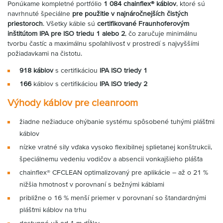
Ponúkame kompletné portfólio
1 084 chainflex® káblov
, ktoré sú
navrhnuté špeciálne
pre použitie v najnáročnejších čistých
priestoroch
. Všetky káble sú
certifikované Fraunhoferovým
inštitútom IPA pre ISO triedu 1 alebo 2
, čo zaručuje minimálnu
tvorbu častíc a maximálnu spoľahlivosť v prostredí s najvyššími
požiadavkami na čistotu.
918 káblov
s certifikáciou
IPA ISO triedy 1
166
káblov s certifikáciou
IPA ISO triedy 2
Výhody káblov pre cleanroom
žiadne nežiaduce ohýbanie systému spôsobené tuhými plášťmi
káblov
nízke vratné sily vďaka vysoko flexibilnej splietanej konštrukcii,
špeciálnemu vedeniu vodičov a absencii vonkajšieho plášťa
chainflex® CFCLEAN optimalizovaný pre aplikácie – až o 21 %
nižšia hmotnosť v porovnaní s bežnými káblami
približne o 16 % menší priemer v porovnaní so štandardnými
plášťmi káblov na trhu
dostupné už od 1 m dĺžky