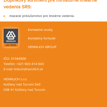
Doplnkový sortiment pre miniatúrne lineárne
vedenia SRS:
mazacie príslušenstvo pre lineárne vedenia.
Kontaktné osoby
Kontaktný formulár
HENNLICH GROUP
IČO: 31344500
Telefón: +421 903 414 643
E-mail:
lintech@hennlich.sk
HENNLICH s.r.o.
Košťany nad Turcom 543
038 41 Košťany nad Turcom