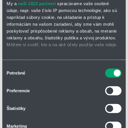
reťazou SRS:
Modely SRS-S,WS
My a
naši 1022 partneri
spracúvame vaše osobné
údaje, napr. vaše číslo IP pomocou technológie, ako sú
Režeme koľajnice na mieru.
napríklad súbory cookie, na ukladanie a prístup k
Dodávame zo skladu v Košťanoch nad Turcom.
informáciám na vašom zariadení, aby sme vám mohli
Miniatúrne vedenie s 2 obežnými dráhami.
poskytovať prispôsobené reklamy a obsah, na meranie
reklamy a obsahu, štatistiky publika a vývoj produktov.
Určené pre aplikácie s dôrazom na kompaktnosť konštrukcie.
Môžete si zvoliť, kto a na aké účely použije vaše údaje.
K dispozícii vo veľkostiach 15 až 25.
V štandardnom a širokom (W) vyhotovení.
Ak to povolíte, chceli by sme tiež:
Zhromažďovať informácie o vašej geografickej
Štandardne z nehrdzavejúcej ocele.
Výber
Potrebné
polohe s presnosťou na niekoľko metrov
súhlasu
K dispozícii v 2 verziách:
Identifikovať vaše zariadenie aktívnym skenovaním
konkrétnych charakteristík (odtlačky prstov).
plná guľôčka (G),
Preferencie
Viac informácií o tom, ako sa spracúvajú vaše osobné
s guľôčkovou klietkou.
údaje, nájdete v časti s
vašimi nastaveniami
. Súhlas
Štatistiky
môžete kedykoľvek zmeniť alebo odvolať cez Vyhlásenie
Výhody guľôčkovej klietky:
o používaní súborov cookie.
Nižšie náklady na údržbu:
Vďaka zníženému treniu a
Marketing