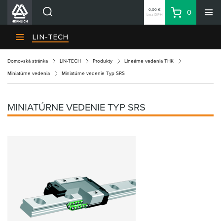
0,00 €
0
bez DPH
Košík
Vyhľadávanie
Divízie HENNLICH
LIN-TECH
Produkty
Domovská stránka
LIN-TECH
Produkty
Lineárne vedenia THK
Blog
Miniatúrne vedenia
Miniatúrne vedenie Typ SRS
Kariéra
O firme
MINIATÚRNE VEDENIE TYP SRS
Kontakty
Priemyselný park HENNLICH
Prihlásenie
Nákupný zoznam
Partner
Zone