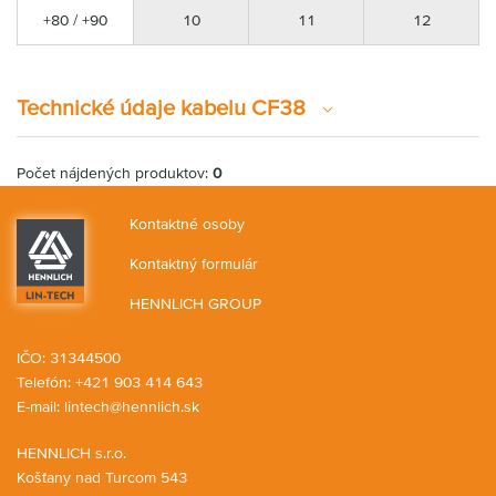
+80 / +90
10
11
12
Technické údaje kabelu CF38
Počet nájdených produktov:
0
Kontaktné osoby
Kontaktný formulár
HENNLICH GROUP
IČO: 31344500
Telefón: +421 903 414 643
E-mail:
lintech@hennlich.sk
HENNLICH s.r.o.
Košťany nad Turcom 543