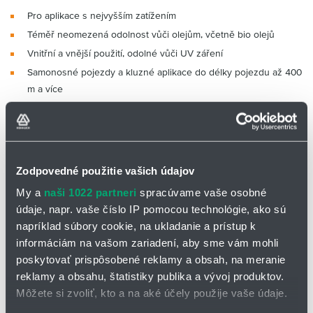
Pro aplikace s nejvyšším zatížením
Téměř neomezená odolnost vůči olejům, včetně bio olejů
Vnitřní a vnější použití, odolné vůči UV záření
Samonosné pojezdy a kluzné aplikace do délky pojezdu až 400
m a více
Skladovací a vyhledávací jednotky pro skladiště s vysokými
regály, obráběcí jednotky/obráběcí stroje, rychlá manipulace,
čisté provozy, vkládání polovodičů, vykládání nákladů, vnější
jeřáby, nízkoteplotní aplikace
Zodpovedné použitie vašich údajov
Speciální, vysoce ohebný
My a
naši 1022 partneri
spracúvame vaše osobné
vodič
údaje, napr. vaše číslo IP pomocou technológie, ako sú
Energetický vodič opletený
napríklad súbory cookie, na ukladanie a prístup k
šňůrou s vysokou pevností
informáciám na vašom zariadení, aby sme vám mohli
v tahu
poskytovať prispôsobené reklamy a obsah, na meranie
Vnitřní plášť z vyplňující,
reklamy a obsahu, štatistiky publika a vývoj produktov.
pod tlakem vytlačované
Môžete si zvoliť, kto a na aké účely použije vaše údaje.
směsi TPE