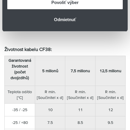
Povoliť výber
verze sestávající z holých
měděných drátů
Odmietnuť
Středový prvek s vysokou
pevností v tahu
Životnost kabelu CF38:
Garantovaná
životnost
5 milionů
7,5 milionu
12,5 milionu
(počet
dvojzdihů)
Teplota od/do
R min.
R min.
R min.
[°C]
[Součinitel x d]
[Součinitel x d]
[Součinitel x d]
-35 / -25
10
11
12
-25 / +80
7.5
8.5
9.5