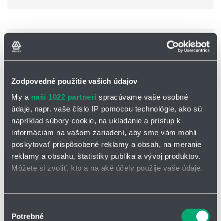
Zodpovedné použitie vašich údajov
My a
naši 1022 partneri
spracúvame vaše osobné
údaje, napr. vaše číslo IP pomocou technológie, ako sú
napríklad súbory cookie, na ukladanie a prístup k
informáciám na vašom zariadení, aby sme vám mohli
poskytovať prispôsobené reklamy a obsah, na meranie
reklamy a obsahu, štatistiky publika a vývoj produktov.
Môžete si zvoliť, kto a na aké účely použije vaše údaje.
Koľajnice drylin® W - WSQ
Koľajnice lineárneho vedenia
drylin® W
Ak to povolíte, chceli by sme tiež:
Profil kolejnice: hranatý
Zhromažďovať informácie o vašej geografickej
Výber
jednoradové
Potrebné
polohe s presnosťou na niekoľko metrov
dvojradové
súhlasu