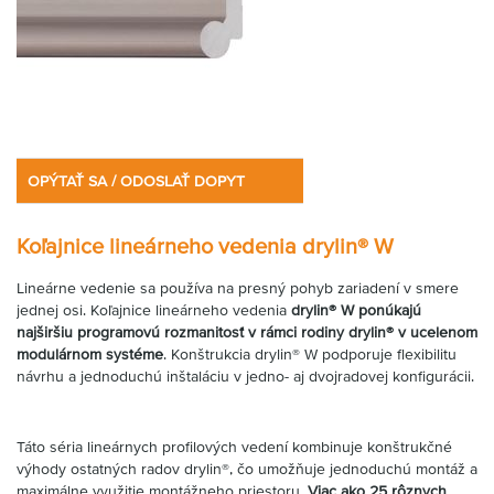
OPÝTAŤ SA / ODOSLAŤ DOPYT
Koľajnice lineárneho vedenia drylin® W
Lineárne vedenie sa používa na presný pohyb zariadení v smere
jednej osi. Koľajnice lineárneho vedenia
drylin® W ponúkajú
najširšiu programovú rozmanitosť v rámci rodiny drylin® v ucelenom
modulárnom systéme
. Konštrukcia drylin® W podporuje flexibilitu
návrhu a jednoduchú inštaláciu v jedno- aj dvojradovej konfigurácii.
Táto séria lineárnych profilových vedení kombinuje konštrukčné
výhody ostatných radov drylin®, čo umožňuje jednoduchú montáž a
maximálne využitie montážneho priestoru.
Viac ako
25 rôznych