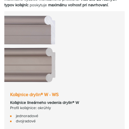
typov koľajníc
poskytuje
maximálnu voľnosť pri navrhovaní
.
Koľajnice drylin® W - WS
Koľajnice lineárneho vedenia drylin® W
Profil koľajnice: okrúhly
jednoradové
dvojradové