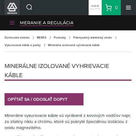
0,00 €
0
bez DPH
Košík
Vyhľadávanie
Divízie HENNLICH
MERANIE A REGULÁCIA
Produkty
Domovská stránka
MERES
Produkty
Priemyselný elektrický ohrev
Blog
Vykurovacie káble a pásky
Minerálne izolované vyhrievacie káble
Kariéra
O firme
MINERÁLNE IZOLOVANÉ VYHRIEVACIE
Kontakty
KÁBLE
Priemyselný park HENNLICH
Prihlásenie
OPÝTAŤ SA / ODOSLAŤ DOPYT
Nákupný zoznam
Minerálne vykurovacie káble sú vyrábané z kovových vodičov napr.
Partner
Zone
zo zliatiny niklu a chrómu, ktoré sú pokryté špeciálnou izoláciou z
oxidu magnezitého.