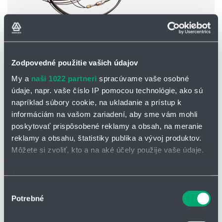
Minerálny vyhrievací kábel série HCH/HCC
Zodpovedné použitie vašich údajov
výkon: až cca. 50 W/m
max. dĺžka: 1200 m
My a
naši 1022 partneri
spracúvame vaše osobné
max. povrchová teplota: 200 °C
údaje, napr. vaše číslo IP pomocou technológie, ako sú
vonkajší plášť: meď
prevádzkové napätie: do 500 V
napríklad súbory cookie, na ukladanie a prístup k
informáciám na vašom zariadení, aby sme vám mohli
poskytovať prispôsobené reklamy a obsah, na meranie
reklamy a obsahu, štatistiky publika a vývoj produktov.
Môžete si zvoliť, kto a na aké účely použije vaše údaje.
Ak to povolíte, chceli by sme tiež:
Zhromažďovať informácie o vašej geografickej
Výber
Potrebné
polohe s presnosťou na niekoľko metrov
súhlasu
Identifikovať vaše zariadenie aktívnym skenovaním