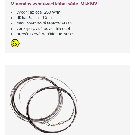
Minerálny vyhrievací kábel série IMI-KMV
výkon: až cca. 250 W/m
dĺžka: 3,1 m - 10 m
max. povrchová teplota: 800 °C
vonkajší plášť: ušľachtilá oceľ
prevádzkové napätie: do 500 V