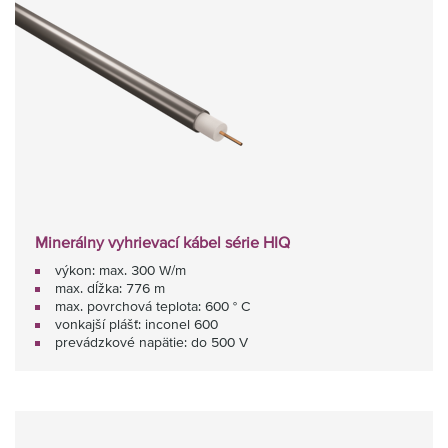
Minerálny vyhrievací kábel série HIQ
výkon: max. 300 W/m
max. dĺžka: 776 m
max. povrchová teplota: 600 ° C
vonkajší plášť: inconel 600
prevádzkové napätie: do 500 V