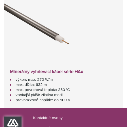
Minerálny vyhrievací kábel série HAx
výkon: max. 270 W/m
max. dĺžka: 632 m
max. povrchová teplota: 350 °C
vonkajší plášť: zliatina medi
prevádzkové napätie: do 500 V
Kontaktné osoby