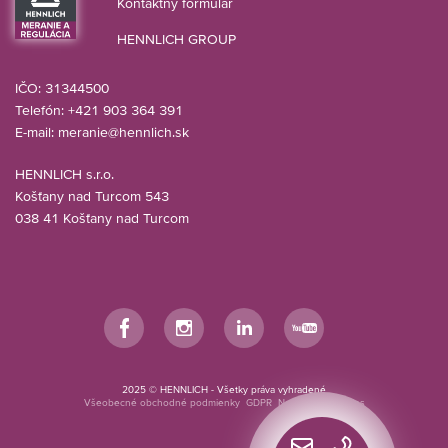
Kontaktný formulár
HENNLICH GROUP
IČO: 31344500
Telefón: +421 903 364 391
E-mail:
meranie@hennlich.sk
HENNLICH s.r.o.
Košťany nad Turcom 543
038 41 Košťany nad Turcom
Facebook
Instagram
LinkedIn
YouTube
2025 © HENNLICH - Všetky práva vyhradené
Všeobecné obchodné podmienky
GDPR
Nastavenia cookies
Rýchly