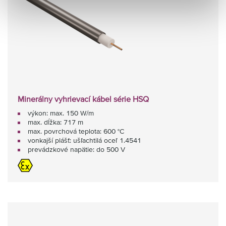
Minerálny vyhrievací kábel série HSQ
výkon: max. 150 W/m
max. dĺžka: 717 m
max. povrchová teplota: 600 °C
vonkajší plášť: ušľachtilá oceľ 1.4541
prevádzkové napätie: do 500 V