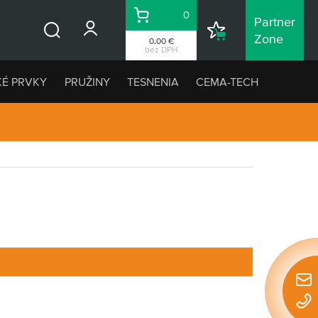
0
Partner
Košík
Nákupný
Zone
0,00 €
Vyhľadávanie
zoznam
bez DPH
KÉ PRVKY
PRUŽINY
TESNENIA
CEMA-TECH
Rýchl
konta