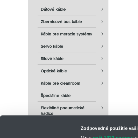
Dátové káble
Zbernicové bus káble
Káble pre meracie systémy
Servo káble
Silové káble
Optické káble
Káble pre cleanroom
Špeciálne káble
Flexibilné pneumatické
hadice
Zodpovedné použitie vaši
My a
naši 1022 partneri
s