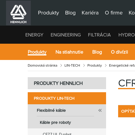
Produkty
Blog
Kariéra
O firme
Ko
ENERGY
ENGINEERING
FILTRÁCIA
HYDRO
Produkty
Na stiahnutie
Blog
O divízii
Domovská stránka
LIN-TECH
Produkty
Energetické reťa
CF
PRODUKTY HENNLICH
PRODUKTY LIN-TECH
Flexibilné káble
OPÝTA
Káble pre roboty
CF77.UL.D.robot