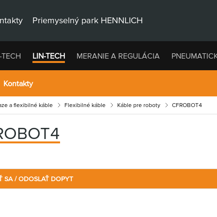
ntakty
Priemyselný park HENNLICH
-TECH
LIN-TECH
MERANIE A REGULÁCIA
PNEUMATIC
Kontakty
ze a flexibilné káble
Flexibilné káble
Káble pre roboty
CFROBOT4
ROBOT4
Ť SA / ODOSLAŤ DOPYT