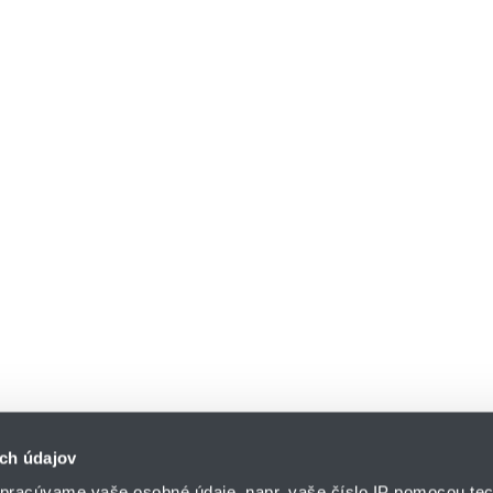
ch údajov
pracúvame vaše osobné údaje, napr. vaše číslo IP pomocou tec