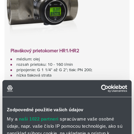
Plavákový prietokomer HR1/HR2
médium: olej
rozsah prietoku: 10 - 160 l/min
pripojenie: G 1 1/4" až G 2"; tlak: PN 200;
nízka tlaková strata
Zodpovedné použitie vašich údajov
My a
naši 1022 partneri
spracúvame vaše osobné
údaje, napr. vaše číslo IP pomocou technológie, ako sú
napríklad súbory cookie, na ukladanie a prístup k