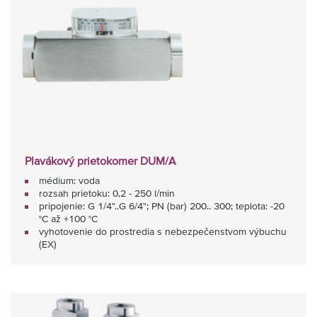
Plavákový prietokomer DUM/A
médium: voda
rozsah prietoku: 0,2 - 250 l/min
pripojenie: G 1/4"..G 6/4"; PN (bar) 200.. 300; teplota: -20
°C až +100 °C
vyhotovenie do prostredia s nebezpečenstvom výbuchu
(EX)