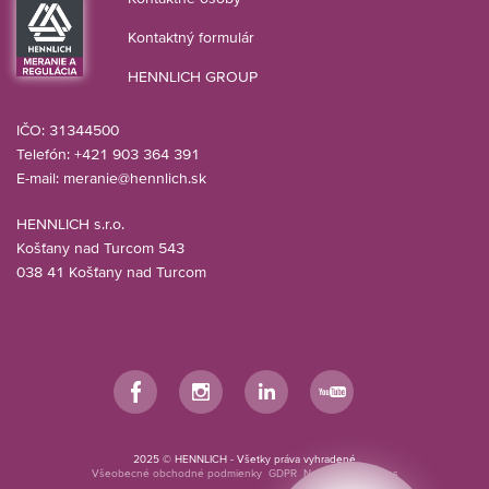
Kontaktný formulár
HENNLICH GROUP
IČO: 31344500
Telefón: +421 903 364 391
E-mail:
meranie@hennlich.sk
HENNLICH s.r.o.
Košťany nad Turcom 543
038 41 Košťany nad Turcom
Facebook
Instagram
LinkedIn
YouTube
2025 © HENNLICH - Všetky práva vyhradené
Všeobecné obchodné podmienky
GDPR
Nastavenia cookies