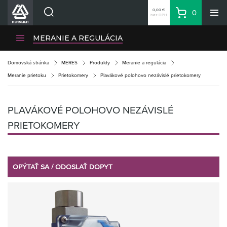
0,00 €
0
bez DPH
Košík
Vyhľadávanie
Divízie HENNLICH
MERANIE A REGULÁCIA
Produkty
Domovská stránka
MERES
Produkty
Meranie a regulácia
Blog
Meranie prietoku
Prietokomery
Plavákové polohovo nezávislé prietokomery
Kariéra
O firme
PLAVÁKOVÉ POLOHOVO NEZÁVISLÉ
Kontakty
PRIETOKOMERY
Priemyselný park HENNLICH
Prihlásenie
OPÝTAŤ SA / ODOSLAŤ DOPYT
Nákupný zoznam
Partner
Zone