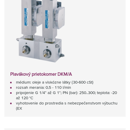
Plavákový prietokomer DKM/A
médium: oleje a viskózne látky (30-600 cSt)
rozsah merania: 0,5 - 110 l/min
pripojenie G 1/4" až G 1"; PN (bar): 250..300; teplota: -20
až 120 °C
vyhotovenie do prostredia s nebezpečenstvom výbuchu
(EX