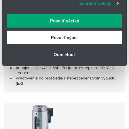
Zobraziť detaily
webové stránky, poskytujeme aj našim partnerom v
oblasti sociálnych médií, inzercie a analýzy. Títo partneri
môžu príslušné informácie skombinovať s ďalšími
Povoliť všetko
údajmi, ktoré ste im poskytli alebo ktoré od vás získali,
keď ste používali ich služby.
Povoliť výber
Plavákový prietokomer DUG
Odmietnuť
médium: voda
rozsah prietoku: 0,2 - 250 l/min
pripojenie: G 1/4"..G 5/4"; PN (bar): 10; teplota: -20 °C až
+100 °C
vyhotovenie do prostredia s nebezpečenstvom výbuchu
(EX)