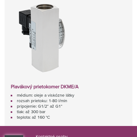
Plavákový prietokomer DKME/A
médium: oleje a viskózne látky
rozsah prietoku: 1-80 l/min
pripojenie: G1/2" až G1"
tlak: až 300 bar
teplota: až 160 °C
Kontaktné osoby