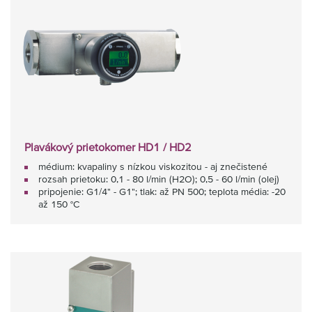
Plavákový prietokomer HD1 / HD2
médium: kvapaliny s nízkou viskozitou - aj znečistené
rozsah prietoku: 0,1 - 80 l/min (H2O); 0,5 - 60 l/min (olej)
pripojenie: G1/4" - G1"; tlak: až PN 500; teplota média: -20
až 150 °C