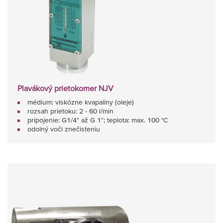
Plavákový prietokomer NJV
médium: viskózne kvapaliny (oleje)
rozsah prietoku: 2 - 60 l/min
pripojenie: G1/4" až G 1"; teplota: max. 100 °C
odolný voči znečisteniu