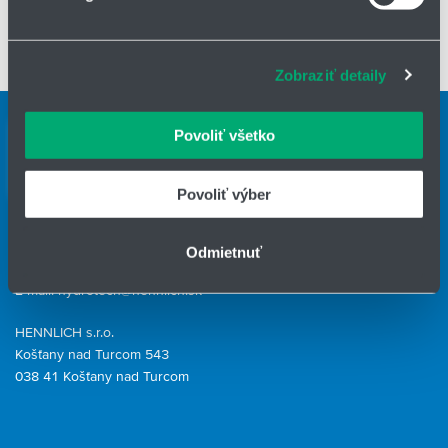
Na prispôsobenie obsahu a reklám, poskytovanie funkcií
priemysel, energetika, vodohospodárstvo, potravinársky a
sociálnych médií a analýzu návštevnosti používame
farmaceutický priemysel
súbory cookie. Informácie o tom, ako používate naše
Zobraziť detaily
webové stránky, poskytujeme aj našim partnerom v
oblasti sociálnych médií, inzercie a analýzy. Títo partneri
môžu príslušné informácie skombinovať s ďalšími
Kontaktné osoby
Povoliť všetko
údajmi, ktoré ste im poskytli alebo ktoré od vás získali,
Kontaktný formulár
keď ste používali ich služby.
Povoliť výber
HENNLICH GROUP
IČO: 31344500
Odmietnuť
Telefón: +421 903 447 245
E-mail:
hydrotech@hennlich.sk
HENNLICH s.r.o.
Košťany nad Turcom 543
038 41 Košťany nad Turcom