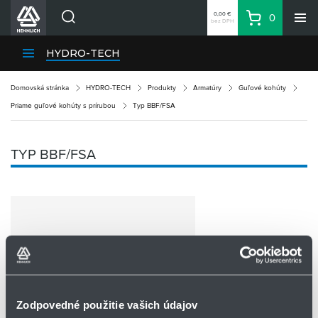
0,00 €
0
bez DPH
Košík
Vyhľadávanie
Divízie HENNLICH
HYDRO-TECH
Produkty
Domovská stránka
HYDRO-TECH
Produkty
Armatúry
Guľové kohúty
Blog
Priame guľové kohúty s prírubou
Typ BBF/FSA
Kariéra
O firme
TYP BBF/FSA
Kontakty
Priemyselný park HENNLICH
Prihlásenie
Nákupný zoznam
Partner
Zone
Zodpovedné použitie vašich údajov