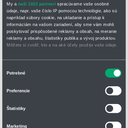
My a
naši 1022 partneri
spracúvame vaše osobné
údaje, napr. vaše číslo IP pomocou technológie, ako sú
napríklad súbory cookie, na ukladanie a prístup k
informáciám na vašom zariadení, aby sme vám mohli
poskytovať prispôsobené reklamy a obsah, na meranie
reklamy a obsahu, štatistiky publika a vývoj produktov.
OPÝTAŤ SA / ODOSLAŤ DOPYT
Môžete si zvoliť, kto a na aké účely použije vaše údaje.
Guľový kohút FSA
Ak to povolíte, chceli by sme tiež:
Zhromažďovať informácie o vašej geografickej
Výber
Typový rad BBF/FSA zahŕňa moderné guľové kohúty a ventily,
Potrebné
ktoré sú špeciálne navrhnuté pre široké spektrum priemyselných
polohe s presnosťou na niekoľko metrov
súhlasu
aplikácií. Tento rad sa vyznačuje vysokou spoľahlivosťou,
Identifikovať vaše zariadenie aktívnym skenovaním
odolnosťou voči agresívnym médiám a dlhou životnosťou.
konkrétnych charakteristík (odtlačky prstov).
Preferencie
Prevedenie ANSI plne zvárané
Viac informácií o tom, ako sa spracúvajú vaše osobné
údaje, nájdete v časti s
vašimi nastaveniami
. Súhlas
Menovitá svetlosť: DN 15 - DN 500 (1/2" - 20")
Štatistiky
môžete kedykoľvek zmeniť alebo odvolať cez Vyhlásenie
ANSI - trieda 150, 300
o používaní súborov cookie.
Materiál tela: oceľ
Marketing
✅ Typické oblasti použitia: chemický priemysel, petrochemický