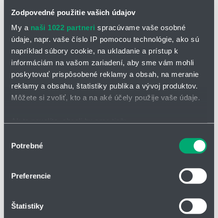
Typické oblasti použitia CF12:
Zodpovedné použitie vašich údajov
Pre aplikácie s najvyšším zaťažením
My a
naši 1022 partneri
spracúvame vaše osobné
Takmer neobmedzená odolnosť proti olejom, vrátane bio olejov
údaje, napr. vaše číslo IP pomocou technológie, ako sú
Vnútorné a vonkajšie použitie, odolné proti UV žiareniu
napríklad súbory cookie, na ukladanie a prístup k
Regálové zaklaadacie a vykladacie jednotky pre high-bay
informáciám na vašom zariadení, aby sme vám mohli
sklady, obrábacie stroje/obrábacie jednotky, pre rýchlu
poskytovať prispôsobené reklamy a obsah, na meranie
manipuláciu
reklamy a obsahu, štatistiky publika a vývoj produktov.
Špeciálne pre vysokú elektromagnetickú kompatibilitu (EMC)
Môžete si zvoliť, kto a na aké účely použije vaše údaje.
Pletený kábel s jemnými drôtmi,
Ak to povolíte, chceli by sme tiež:
obzvlášť odolný voči ohybu
Zhromažďovať informácie o vašej geografickej
Výber
Tlakovo extrudovaný plášťový
Potrebné
polohe s presnosťou na niekoľko metrov
súhlasu
prvok
Identifikovať vaše zariadenie aktívnym skenovaním
Pletené medené tienenie, obzvlášť
konkrétnych charakteristík (odtlačky prstov).
Preferencie
odolné voči ohybu
Viac informácií o tom, ako sa spracúvajú vaše osobné
Základný prvok siete
údaje, nájdete v časti s
vašimi nastaveniami
. Súhlas
zabezpečujúci pevnosť v ťahu
Štatistiky
môžete kedykoľvek zmeniť alebo odvolať cez Vyhlásenie
Párové opletené vodiče navinuté
o používaní súborov cookie.