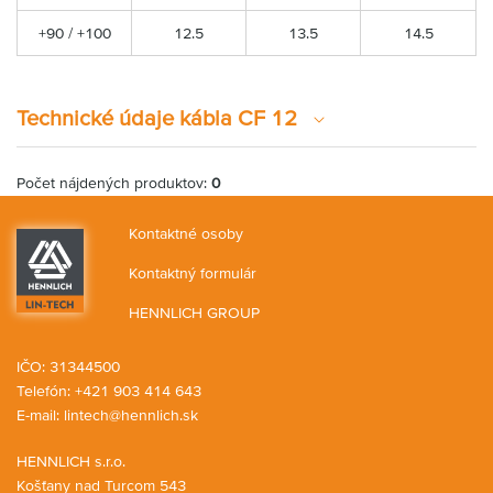
+90 / +100
12.5
13.5
14.5
Technické údaje kábla CF 12
Počet nájdených produktov:
0
Kontaktné osoby
Kontaktný formulár
HENNLICH GROUP
IČO: 31344500
Telefón: +421 903 414 643
E-mail:
lintech@hennlich.sk
HENNLICH s.r.o.
Košťany nad Turcom 543