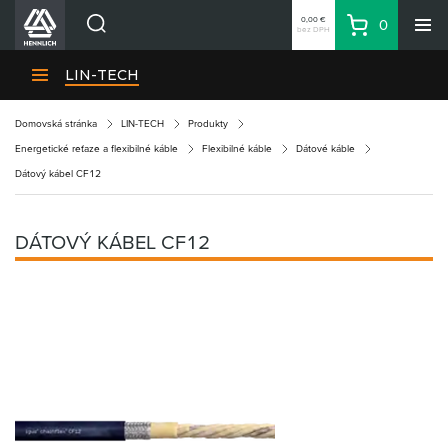
0,00 €
0
bez DPH
Košík
Vyhľadávanie
Divízie HENNLICH
LIN-TECH
Produkty
Domovská stránka
LIN-TECH
Produkty
Blog
Energetické reťaze a flexibilné káble
Flexibilné káble
Dátové káble
Kariéra
Dátový kábel CF12
O firme
Kontakty
DÁTOVÝ KÁBEL CF12
Priemyselný park HENNLICH
Prihlásenie
Nákupný zoznam
Partner
Zone