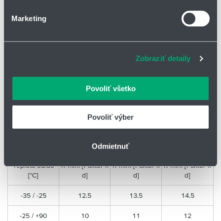
v krátkych intervaloch
Marketing
Zosilnený, extrudovaný
Na prispôsobenie obsahu a reklám, poskytovanie funkcií
sociálnych médií a analýzu návštevnosti používame
Vysoko ohybný vinutý oceľový
súbory cookie. Informácie o tom, ako používate naše
drôt
Zobraziť detaily
webové stránky, poskytujeme aj našim partnerom v
Extrudovaná zmesTPE
oblasti sociálnych médií, inzercie a analýzy. Títo partneri
môžu príslušné informácie skombinovať s ďalšími
Povoliť všetko
údajmi, ktoré ste im poskytli alebo ktoré od vás získali,
Životnosť káblu C12:
keď ste používali ich služby.
Povoliť výber
Garantovaná
životnosť
5 miliónov
7,5 miliónov
12,5 miliónov
(počet
Odmietnuť
dvojzdvihov)
Teplota od/do
R min. [Faktor x
R min. [Faktor x
R min. [Faktor x
[°C]
d]
d]
d]
-35 / -25
12.5
13.5
14.5
-25 / +90
10
11
12