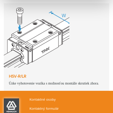
HSV-R/LR
Úzke vyhotovenie vozíka s možnosťou montáže skrutiek zhora.
Kontaktné osoby
Kontaktný formulár