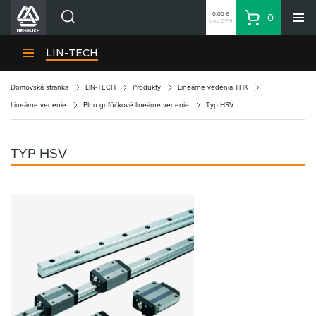
0,00 €
0
bez DPH
Košík
Vyhľadávanie
Divízie HENNLICH
LIN-TECH
Produkty
Domovská stránka
LIN-TECH
Produkty
Lineárne vedenia THK
Blog
Lineárne vedenie
Plno guľôčkové lineárne vedenie
Typ HSV
Kariéra
O firme
TYP HSV
Kontakty
Priemyselný park HENNLICH
Prihlásenie
Nákupný zoznam
Partner
Zone