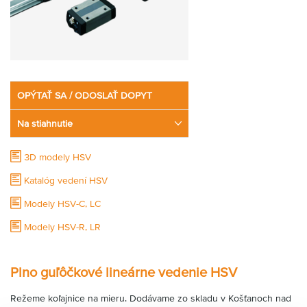
OPÝTAŤ SA / ODOSLAŤ DOPYT
Na stiahnutie
3D modely HSV
Katalóg vedení HSV
Modely HSV-C, LC
Modely HSV-R, LR
Montáž lineárneho vedenia
Plno guľôčkové lineárne vedenie HSV
Voľba presnosti
Výber príslušenstva
Režeme koľajnice na mieru. Dodávame zo skladu v Košťanoch nad