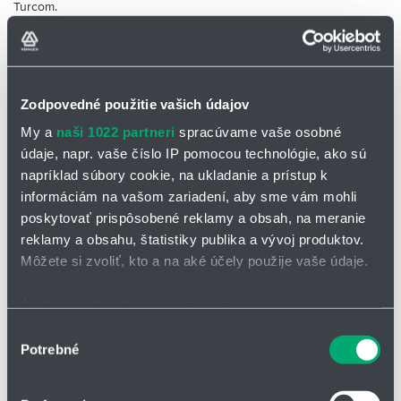
Turcom.
Výpočty pre lineárne vedenia
K dispozícii sú veľkosti 15 až 45.
Ekonomický variant typu HSR s identickými a celosvetovo
štandardizovanými rozmermi.
Zodpovedné použitie vašich údajov
Vozíky je možné vybaviť typom ZZ, t. j. oceľovým predsadeným
stieračom, ktorý zvyšuje ochranu vozíka pred hrubými nečistotami.
My a
naši 1022 partneri
spracúvame vaše osobné
údaje, napr. vaše číslo IP pomocou technológie, ako sú
Konštrukcia vozíka:
úzky, prírubový
napríklad súbory cookie, na ukladanie a prístup k
informáciám na vašom zariadení, aby sme vám mohli
poskytovať prispôsobené reklamy a obsah, na meranie
Hlavné výhody lineárneho vedenia HSV:
reklamy a obsahu, štatistiky publika a vývoj produktov.
vysoká nosnosť a tuhosť
Môžete si zvoliť, kto a na aké účely použije vaše údaje.
celosvetovo štandardizované rozmery (zhodné s typom HSR)
Ak to povolíte, chceli by sme tiež:
štvorcestné rovnomerné zaťaženie
Zhromažďovať informácie o vašej geografickej
Výber
vynikajúca schopnosť absorbovať montážne chyby
Potrebné
polohe s presnosťou na niekoľko metrov
súhlasu
vynikajúci pomer cena/výkon
Identifikovať vaše zariadenie aktívnym skenovaním
konkrétnych charakteristík (odtlačky prstov).
Doplnkový sortiment pre lineárne vedenia HSV: