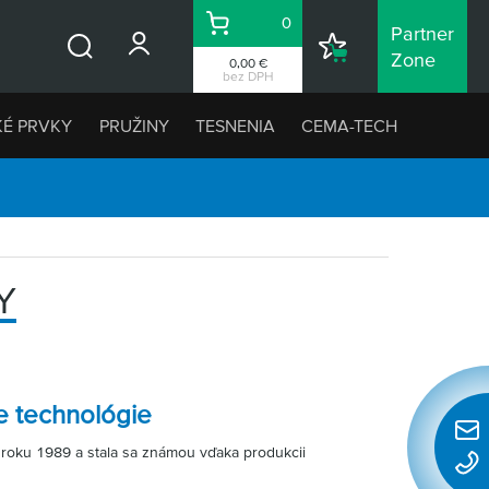
0
Partner
Košík
Nákupný
Zone
0,00 €
Vyhľadávanie
zoznam
bez DPH
KÉ PRVKY
PRUŽINY
TESNENIA
CEMA-TECH
Y
e technológie
Rýchl
roku 1989 a stala sa známou vďaka produkcii
konta