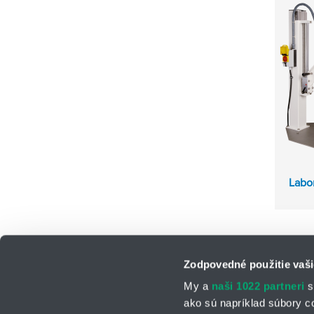
Labo
Zodpovedné použitie vaši
My a
naši 1022 partneri
s
ako sú napríklad súbory c