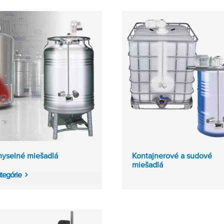
myselné miešadlá
Kontajnerové a sudové
miešadlá
tegórie