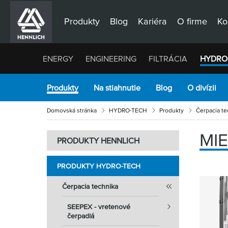
Produkty
Blog
Kariéra
O firme
Ko
ENERGY
ENGINEERING
FILTRÁCIA
HYDRO
Produkty
Na stiahnutie
Blog
O divízii
Domovská stránka
HYDRO-TECH
Produkty
Čerpacia te
MI
PRODUKTY HENNLICH
PRODUKTY HYDRO-TECH
Čerpacia technika
SEEPEX - vretenové
čerpadlá