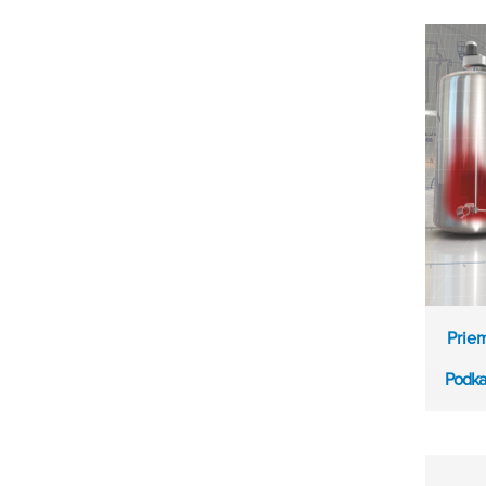
Prie
Podka