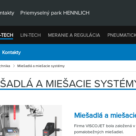
ntakty
Priemyselný park HENNLICH
-TECH
LIN-TECH
MERANIE A REGULÁCIA
PNEUMATIC
Kontakty
chnika
Miešadlá a miešacie systémy
EŠADLÁ A MIEŠACIE SYSTÉM
Miešadlá a miešaci
Firma VISCOJET bola založená v 
pomalobežných miešadiel.