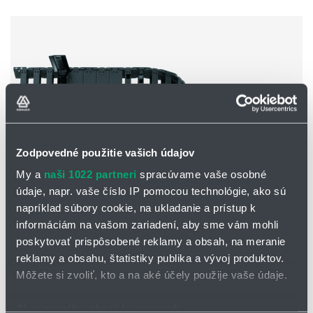
Zodpovedné použitie vašich údajov
My a
naši 1022 partneri
spracúvame vaše osobné
údaje, napr. vaše číslo IP pomocou technológie, ako sú
napríklad súbory cookie, na ukladanie a prístup k
Séria E4.32 / H4.32 / R4.32
informáciám na vašom zariadení, aby sme vám mohli
Vnútorná výška:
32 mm
poskytovať prispôsobené reklamy a obsah, na meranie
Vnútorná
šírka Bi:
50 až 400 mm
reklamy a obsahu, štatistiky publika a vývoj produktov.
Max. ø vnútornej náplne:
28 mm
Môžete si zvoliť, kto a na aké účely použije vaše údaje.
Ak to povolíte, chceli by sme tiež: