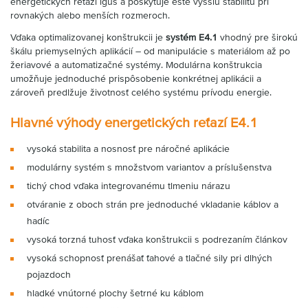
energetických reťazí igus a poskytuje ešte vyššiu stabilitu pri
rovnakých alebo menších rozmeroch.
Vďaka optimalizovanej konštrukcii je
systém E4.1
vhodný pre širokú
škálu priemyselných aplikácií – od manipulácie s materiálom až po
žeriavové a automatizačné systémy. Modulárna konštrukcia
umožňuje jednoduché prispôsobenie konkrétnej aplikácii a
zároveň predlžuje životnosť celého systému prívodu energie.
Hlavné výhody energetických reťazí E4.1
vysoká stabilita a nosnosť pre náročné aplikácie
modulárny systém s množstvom variantov a príslušenstva
tichý chod vďaka integrovanému tlmeniu nárazu
otváranie z oboch strán pre jednoduché vkladanie káblov a
hadíc
vysoká torzná tuhosť vďaka konštrukcii s podrezaním článkov
vysoká schopnosť prenášať ťahové a tlačné sily pri dlhých
pojazdoch
hladké vnútorné plochy šetrné ku káblom