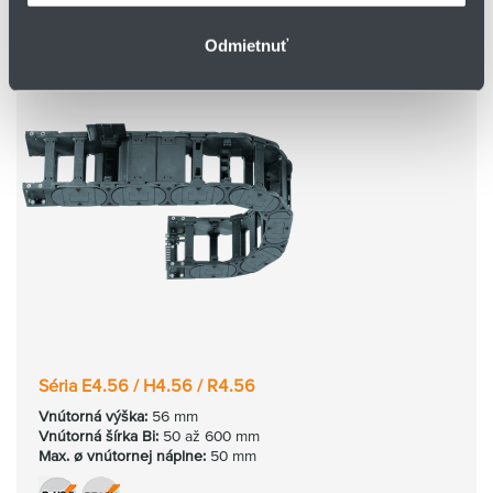
Odmietnuť
Séria E4.56 / H4.56 / R4.56
Vnútorná
výška:
56 mm
Vnútorná
šírka Bi:
50 až 600 mm
Max. ø vnútornej náplne:
50 mm