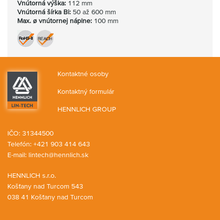
Vnútorná
výška:
112 mm
Vnútorná
šírka Bi:
50 až 600 mm
Max. ø vnútornej náplne:
100 mm
Kontaktné osoby
Kontaktný formulár
HENNLICH GROUP
IČO: 31344500
Telefón: +421 903 414 643
E-mail:
lintech@hennlich.sk
HENNLICH s.r.o.
Košťany nad Turcom 543
038 41 Košťany nad Turcom