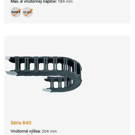
Max. ø vnútornej náplne:
184 mm
Séria 840
Vnútorná
výška:
204 mm