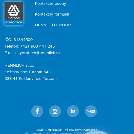
Kontaktné osoby
Kontaktný formulár
HENNLICH GROUP
IČO: 31344500
Telefón: +421 903 447 245
E-mail:
hydrotech@hennlich.sk
HENNLICH s.r.o.
Košťany nad Turcom 543
038 41 Košťany nad Turcom
Facebook
Instagram
LinkedIn
YouTube
2025 © HENNLICH - Všetky práva vyhradené
Všeobecné obchodné podmienky
GDPR
Nastavenia cookies