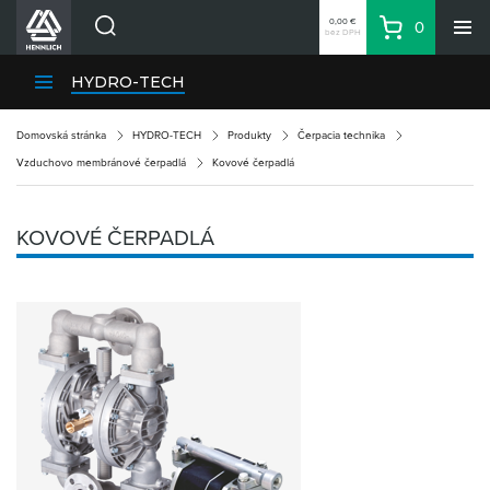
0,00 €
0
bez DPH
Košík
Vyhľadávanie
Divízie HENNLICH
HYDRO-TECH
Produkty
Domovská stránka
HYDRO-TECH
Produkty
Čerpacia technika
Blog
Vzduchovo membránové čerpadlá
Kovové čerpadlá
Kariéra
O firme
KOVOVÉ ČERPADLÁ
Kontakty
Priemyselný park HENNLICH
Prihlásenie
Nákupný zoznam
Partner
Zone