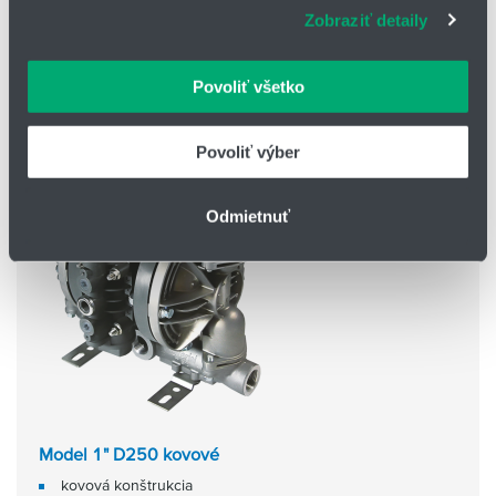
prenáša pevné látky
Zobraziť detaily
webové stránky, poskytujeme aj našim partnerom v
veľkosť pripojenia: 3/4 palca
oblasti sociálnych médií, inzercie a analýzy. Títo partneri
ekologická prevádzka
môžu príslušné informácie skombinovať s ďalšími
Povoliť všetko
údajmi, ktoré ste im poskytli alebo ktoré od vás získali,
keď ste používali ich služby.
Povoliť výber
Odmietnuť
Model 1" D250 kovové
kovová konštrukcia