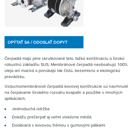
OPÝTAŤ SA / ODOSLAŤ DOPYT
Čerpadlá majú plne skrutkované telo, ťažkú ​​konštrukciu a širokú
robustnú základňu SUS. Membránové čerpadlá neobsahujú 100%
oleja ani mazivá a ponúkajú tak čistú, bezemisnú a ekologickú
prevádzku.
Vzduchomembránové čerpadlá kovovej konštrukcie sú navrhnuté
na čerpávanie širokého rozsahu kvapalín a použitie v mnohých
aplikáciách.
Jednoduchá údržba
Dokážu prečerpať aj veľmi viskózne médiá
Dodávaná s kovovou frémou s gumovými pätkami