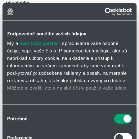
pripojením
Zodpovedné použitie vašich údajov
My a
naši 1022 partneri
spracúvame vaše osobné
údaje, napr. vaše číslo IP pomocou technológie, ako sú
napríklad súbory cookie, na ukladanie a prístup k
informáciám na vašom zariadení, aby sme vám mohli
poskytovať prispôsobené reklamy a obsah, na meranie
reklamy a obsahu, štatistiky publika a vývoj produktov.
Môžete si zvoliť, kto a na aké účely použije vaše údaje.
Ak to povolíte, chceli by sme tiež:
Zhromažďovať informácie o vašej geografickej
Výber
Potrebné
polohe s presnosťou na niekoľko metrov
súhlasu
Identifikovať vaše zariadenie aktívnym skenovaním
konkrétnych charakteristík (odtlačky prstov).
Preferencie