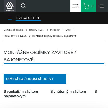
0,00 €
0
bez DPH
Košík
Vyhľadávanie
Divízie HENNLICH
HYDRO-TECH
Produkty
Domovská stránka
HYDRO-TECH
Produkty
Dýzy
Blog
Príslušentvo k dýzam
Montážne objímky závitové / bajonetové
Kariéra
O firme
MONTÁŽNE OBJÍMKY ZÁVITOVÉ /
Kontakty
BAJONETOVÉ
Priemyselný park HENNLICH
Prihlásenie
OPÝTAŤ SA / ODOSLAŤ DOPYT
Nákupný zoznam
S vonkajším závitom S vnútorným závitom S
Partner
Zone
bajonetovým