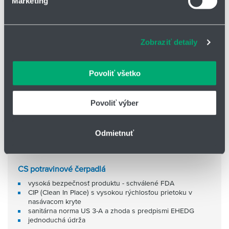
Marketing
Na prispôsobenie obsahu a reklám, poskytovanie funkcií
sociálnych médií a analýzu návštevnosti používame
súbory cookie. Informácie o tom, ako používate naše
Zobraziť detaily
webové stránky, poskytujeme aj našim partnerom v
oblasti sociálnych médií, inzercie a analýzy. Títo partneri
môžu príslušné informácie skombinovať s ďalšími
Povoliť všetko
údajmi, ktoré ste im poskytli alebo ktoré od vás získali,
keď ste používali ich služby.
Povoliť výber
Odmietnuť
CS potravinové čerpadlá
vysoká bezpečnosť produktu - schválené FDA
CIP (Clean In Place) s vysokou rýchlosťou prietoku v
nasávacom kryte
sanitárna norma US 3-A a zhoda s predpismi EHEDG
jednoduchá údrža