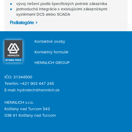
vývoj riešení podľa špecifických potrieb zákazníka
jednoduchá integrácia s existujúcimi zákazníckymi
systémami DCS alebo SCADA
Podkategórie
Kontaktné osoby
Kontaktný formulár
HENNLICH GROUP
IČO: 31344500
Telefón: +421 903 447 245
E-mail:
hydrotech@hennlich.sk
HENNLICH s.r.o.
Košťany nad Turcom 543
038 41 Košťany nad Turcom