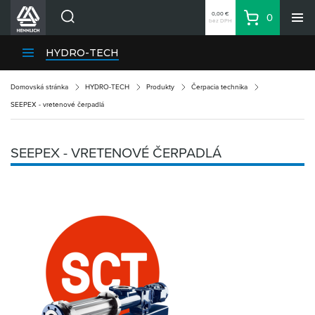
0,00 €
0
bez DPH
Košík
Vyhľadávanie
Divízie HENNLICH
HYDRO-TECH
Produkty
Domovská stránka
HYDRO-TECH
Produkty
Čerpacia technika
Blog
SEEPEX - vretenové čerpadlá
Kariéra
O firme
SEEPEX - VRETENOVÉ ČERPADLÁ
Kontakty
Priemyselný park HENNLICH
Prihlásenie
Nákupný zoznam
Partner
Zone