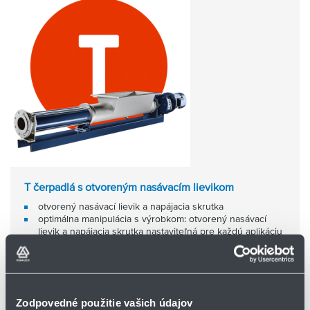
T čerpadlá s otvoreným nasávacím lievikom
otvorený nasávací lievik a napájacia skrutka
optimálna manipulácia s výrobkom: otvorený nasávací
lievik a napájacia skrutka nastaviteľná pre každú aplikáciu
jednoduchá údržba vďaka rýchlemu prístupu ku
konektoru a zásuvke
Podkategórie
Zodpovedné použitie vašich údajov