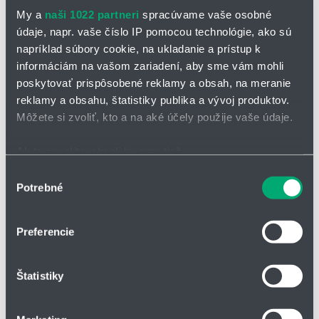
My a
naši 1022 partneri
spracúvame vaše osobné
údaje, napr. vaše číslo IP pomocou technológie, ako sú
napríklad súbory cookie, na ukladanie a prístup k
informáciám na vašom zariadení, aby sme vám mohli
poskytovať prispôsobené reklamy a obsah, na meranie
reklamy a obsahu, štatistiky publika a vývoj produktov.
Môžete si zvoliť, kto a na aké účely použije vaše údaje.
Ak to povolíte, chceli by sme tiež:
Zhromažďovať informácie o vašej geografickej
Výber
Potrebné
polohe s presnosťou na niekoľko metrov
súhlasu
Identifikovať vaše zariadenie aktívnym skenovaním
D dávkovacie čerpadlá
konkrétnych charakteristík (odtlačky prstov).
Preferencie
modulový systém pre rýchlu a jednoduchú konverziu
Viac informácií o tom, ako sa spracúvajú vaše osobné
nízka pulzácia
údaje, nájdete v časti s
vašimi nastaveniami
. Súhlas
vysoká presnosť merania (odchýlka ± 1 %)
Štatistiky
môžete kedykoľvek zmeniť alebo odvolať cez Vyhlásenie
jednoduchá údržba vďaka zásuvke
o používaní súborov cookie.
Podkategórie