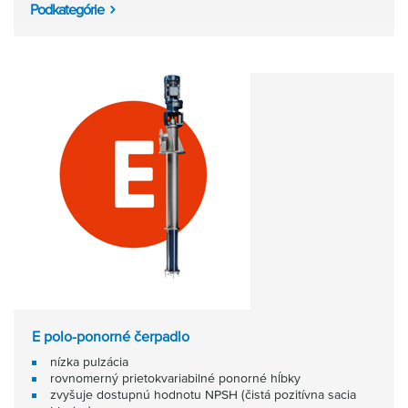
Podkategórie
E polo-ponorné čerpadlo
nízka pulzácia
rovnomerný prietokvariabilné ponorné hĺbky
zvyšuje dostupnú hodnotu NPSH (čistá pozitívna sacia