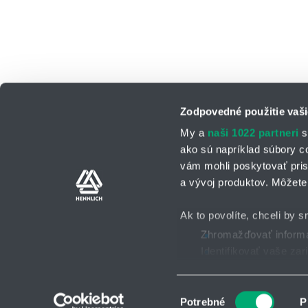
Zodpovedné použitie vaši
My a
naši 1022 partneri
s
ako sú napríklad súbory c
vám mohli poskytovať pris
a vývoj produktov. Môžete 
Kontaktné osoby
Kontaktný formu
Ak to povolíte, chceli by s
Zhromažďovať informác
Identifikovať vaše za
Všeobecné obchodné po
2025 © HENNLICH - Všetky práva vyhradené
Viac informácií o tom, ako
Súhlas môžete kedykoľvek
Výber
Potrebné
P