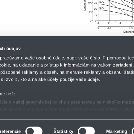
ch údajov
pracúvame vaše osobné údaje, napr. vaše číslo IP pomocou tec
ookie, na ukladanie a prístup k informáciám na vašom zariadení
pôsobené reklamy a obsah, na meranie reklamy a obsahu, štatis
HENNLICH s.r.o.
si zvoliť, kto a na aké účely použije vaše údaje.
Košťany nad Turcom 5
lár
HENNLICH GROUP
038 41 Košťany nad T
me tiež:
ie o vašej geografickej polohe s presnosťou na niekoľko metr
riadenie aktívnym skenovaním konkrétnych charakteristík (odtlač
dmienky
GDPR
Nastavenia cookies
 sa spracúvajú vaše osobné údaje, nájdete v časti s
vašimi nas
 zmeniť alebo odvolať cez Vyhlásenie o používaní súborov cook
referencie
Štatistiky
Marketing