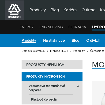
Produkty
Blog
Kariéra
O firme
Ko
ENERGY
ENGINEERING
FILTRÁCIA
HYDRO
Produkty
Na stiahnutie
Blog
O divízii
Domovská stránka
HYDRO-TECH
Produkty
Čerpacia te
MO
PRODUKTY HENNLICH
PRODUKTY HYDRO-TECH
Vzduchovo membránové
čerpadlá
Plastové čerpadlá