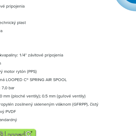
vé pripojenia
echnický plast
va
kvapaliny: 1/4" závitové pripojenia
n
ý motor rytón (PPS)
ovaná LOOPED C® SPRING AIR SPOOL
 7,0 bar
0 mm (ploché ventily); 0.5 mm (guľové ventily)
ypropylén zosilnený skleneným vláknom (GFRPP), čistý
divý PVDF
tandardný