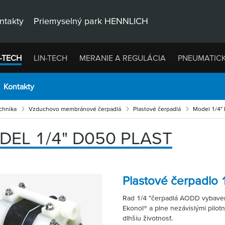
ntakty
Priemyselný park HENNLICH
-TECH
LIN-TECH
MERANIE A REGULÁCIA
PNEUMATIC
Kontakty
chnika
Vzduchovo membránové čerpadlá
Plastové čerpadlá
Model 1/4"
DEL 1/4" D050 PLAST
Plastové čerpadlo 
Rad 1/4 ”čerpadlá AODD vybaven
Ekonol® a plne nezávislými pilotn
dlhšiu životnosť.