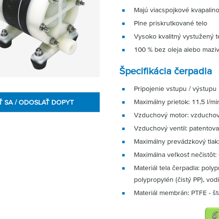
Majú viacspojkové kvapalino
Plne priskrutkované telo
Vysoko kvalitný vystužený t
100 % bez oleja alebo mazi
Špecifikácia čerpadla
Pripojenie vstupu / výstupu 
Maximálny prietok: 11,5 l/mi
Ť SA / ODOSLAŤ DOPYT
Vzduchový motor: vzduchov
Vzduchový ventil: patent
Maximálny prevádzkový tlak:
Maximálna veľkosť nečistôt: 
Materiál tela čerpadla: pol
polypropylén (čistý PP), vo
Materiál membrán: PTFE - š