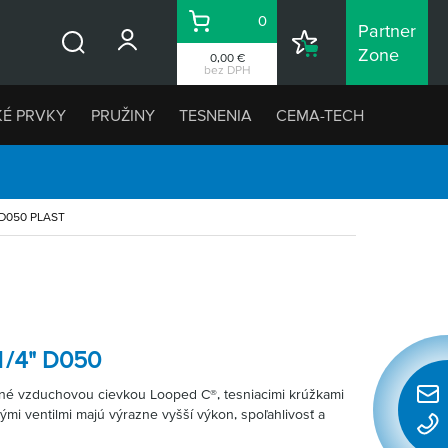
0
Partner
Košík
Nákupný
Zone
0,00 €
Vyhľadávanie
zoznam
bez DPH
KÉ PRVKY
PRUŽINY
TESNENIA
CEMA-TECH
 D050 PLAST
1/4" D050
é vzduchovou cievkou Looped C®, tesniacimi krúžkami
Rýchl
ými ventilmi majú výrazne vyšší výkon, spoľahlivosť a
konta