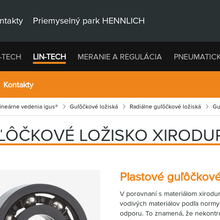
ntakty
Priemyselný park HENNLICH
-TECH
LIN-TECH
MERANIE A REGULÁCIA
PNEUMATIC
Kontakty
lineárne vedenia igus®
Guľôčkové ložiská
Radiálne guľôčkové ložiská
Gu
ĽÔČKOVÉ LOŽISKO XIRODUR
Plastové guľôčkové
V porovnaní s materiálom xirodu
vodivých materiálov podľa norm
odporu. To znamená, že nekontr