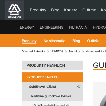
Produkty
Blog
Kariéra
O firme
Ko
ENERGY
ENGINEERING
FILTRÁCIA
HYDRO
Produkty
Na stiahnutie
Blog
O divízii
Domovská stránka
LIN-TECH
Produkty
Klzné puzdrá a 
GU
PRODUKTY HENNLICH
PRODUKTY LIN-TECH
Guľôčkové ložiská
Radiálne guľôčkové ložiská
Guľôčkové ložisko xirodur®