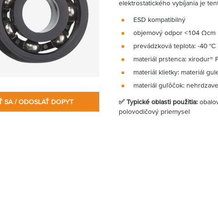
elektrostatického vybíjania je te
ESD kompatibilný
objemový odpor <104 Ωcm
prevádzková teplota: -40 °C
materiál prstenca: xirodur®
materiál klietky: materiál gu
materiál guľôčok: nehrdzave
Ť SA / ODOSLAŤ DOPYT
✅ Typické oblasti použitia:
obalov
polovodičový priemysel