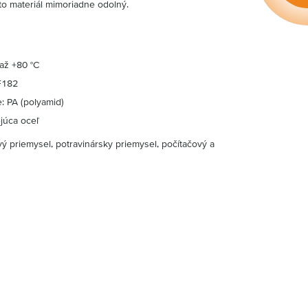
nto materiál mimoriadne odolný.
 až +80 °C
 F182
le: PA (polyamid)
júca oceľ
ý priemysel, potravinársky priemysel, počítačový a