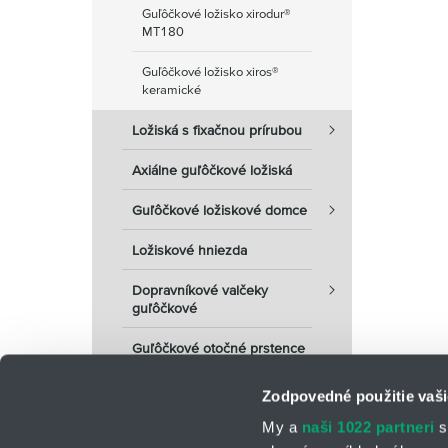
Guľôčkové ložisko xirodur®
MT180
Guľôčkové ložisko xiros®
keramické
Ložiská s fixačnou prírubou
Axiálne guľôčkové ložiská
Guľôčkové ložiskové domce
Ložiskové hniezda
Dopravníkové valčeky
guľôčkové
Guľôčkové otočné prstence
Zodpovedné použitie vaši
My a
naši 1022 partneri
s