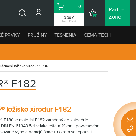
0
Partner
Košík
Nákupný
Zone
0,00 €
Vyhľadávanie
zoznam
bez DPH
KÉ PRVKY
PRUŽINY
TESNENIA
CEMA-TECH
ľôčkové ložisko xirodur® F182
® F182
® ložisko xirodur F182
r® F180 je materiál F182 zaradený do kategórie
Rýchl
y DIN EN 61340-5-1 vďaka ešte nižšiemu povrchovému
konta
olované výboje nemajú šancu. Okrem schopnosti