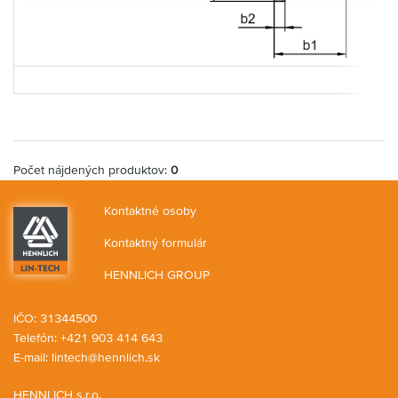
Počet nájdených produktov:
0
Kontaktné osoby
Kontaktný formulár
HENNLICH GROUP
IČO: 31344500
Telefón: +421 903 414 643
E-mail:
lintech@hennlich.sk
HENNLICH s.r.o.