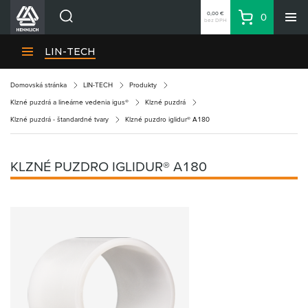
0,00 €
0
bez DPH
Košík
Vyhľadávanie
Divízie HENNLICH
LIN-TECH
Produkty
Domovská stránka
LIN-TECH
Produkty
Blog
Klzné puzdrá a lineárne vedenia igus®
Klzné puzdrá
Kariéra
Klzné puzdrá - štandardné tvary
Klzné puzdro iglidur® A180
O firme
Kontakty
KLZNÉ PUZDRO IGLIDUR® A180
Priemyselný park HENNLICH
Prihlásenie
Nákupný zoznam
Partner
Zone