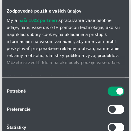
Kedy použiť iglidur® A180
Kedy pužiť iné:
Zodpovedné použitie vašich údajov
ak je potrebná maximálna
ak je klzné ložisko v
odolnosť voči opotrebeniu
My a
naši 1022 partneri
spracúvame vaše osobné
priamom kontakte s
(pozri
iglidur® J
)
údaje, napr. vaše číslo IP pomocou technológie, ako sú
potravinami
ak je prevádzková teplota
napríklad súbory cookie, na ukladanie a prístup k
ak je požadovaný atest FDA
trvalo vyššia ako +80°C
informáciám na vašom zariadení, aby sme vám mohli
(pozri
iglidur® A350
,
iglidur®
poskytovať prispôsobené reklamy a obsah, na meranie
ak je dôležitý tichý chod
A500
)
reklamy a obsahu, štatistiky publika a vývoj produktov.
klzné puzdro vhodné pre
Môžete si zvoliť, kto a na aké účely použije vaše údaje.
ak vyžadujete univerzálne,
aplikácie vo vlhkom
cenovo výhodné ložisko
prostredí
Ak to povolíte, chceli by sme tiež:
(pozri
iglidur® G
,
iglidur® P
)
Zhromažďovať informácie o vašej geografickej
Výber
Potrebné
polohe s presnosťou na niekoľko metrov
súhlasu
Identifikovať vaše zariadenie aktívnym skenovaním
✅
Typické oblasti použitia:
potravinársky priemysel, nápojový
konkrétnych charakteristík (odtlačky prstov).
priemysel a medicínske zariadenia
Preferencie
Viac informácií o tom, ako sa spracúvajú vaše osobné
Klzné puzdro A180FM
údaje, nájdete v časti s
vašimi nastaveniami
. Súhlas
- s prírubou -
Štatistiky
môžete kedykoľvek zmeniť alebo odvolať cez Vyhlásenie