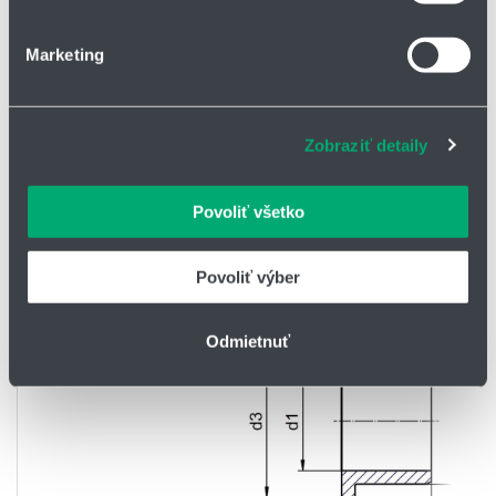
o používaní súborov cookie.
Klzné puzdro iglidur® A180 s príru
Marketing
Na prispôsobenie obsahu a reklám, poskytovanie funkcií
sociálnych médií a analýzu návštevnosti používame
súbory cookie. Informácie o tom, ako používate naše
Zobraziť detaily
webové stránky, poskytujeme aj našim partnerom v
oblasti sociálnych médií, inzercie a analýzy. Títo partneri
môžu príslušné informácie skombinovať s ďalšími
Povoliť všetko
údajmi, ktoré ste im poskytli alebo ktoré od vás získali,
keď ste používali ich služby.
Povoliť výber
Odmietnuť