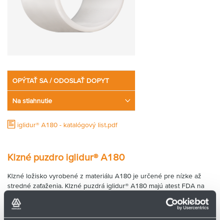
OPÝTAŤ SA / ODOSLAŤ DOPYT
Na stiahnutie
iglidur® A180 - katalógový list.pdf
Klzné puzdro iglidur® A180
Klzné ložisko vyrobené z materiálu A180 je určené pre nízke až
stredné zaťaženia. Klzné puzdrá iglidur® A180 majú atest FDA na
použitie v priamom kontakte s potravinami a liečivami. Zároveň sú
vhodné do vlhkého prostredia.