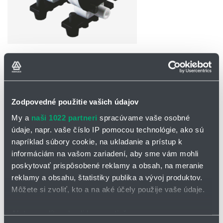
OPÝTAŤ SA / ODOSLAŤ DOPYT
Priemyselné membránové čerpadlá z PTFE
Zodpovedné použitie vašich údajov
My a
naši 1022 partneri
spracúvame vaše osobné
Konštrukcia čerpadiel znižuje pravdepodobnosť úniku
nebezpečných kvapalín. Konštrukcia využíva silné výstužné dosky,
údaje, napr. vaše číslo IP pomocou technológie, ako sú
plne priskrutkované telo a opracované kvapalinové povrchy.
napríklad súbory cookie, na ukladanie a prístup k
Prevádzka čerpadiel s krátkym zdvihom minimalizuje pulzovanie
informáciám na vašom zariadení, aby sme vám mohli
kvapaliny.
poskytovať prispôsobené reklamy a obsah, na meranie
Priemyselné PTFE plastové AODD čerpadlá s veľmi vysokou
reklamy a obsahu, štatistiky publika a vývoj produktov.
chemickou odolnosťou sú navrhnuté špeciálne na prenos vysoko
Môžete si zvoliť, kto a na aké účely použije vaše údaje.
agresívnych chemikálií.
Samonasávacie
Ak to povolíte, chceli by sme tiež: