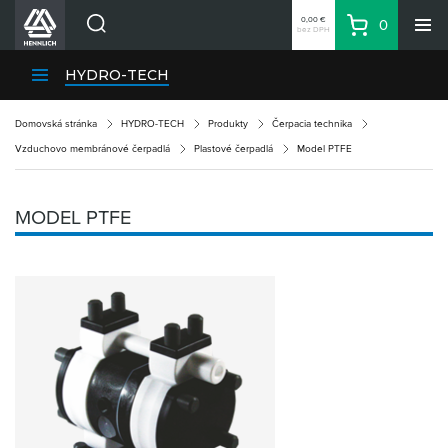
0,00 €
0
bez DPH
Košík
Vyhľadávanie
Divízie HENNLICH
HYDRO-TECH
Produkty
Domovská stránka
HYDRO-TECH
Produkty
Čerpacia technika
Blog
Vzduchovo membránové čerpadlá
Plastové čerpadlá
Model PTFE
Kariéra
O firme
MODEL PTFE
Kontakty
Priemyselný park HENNLICH
Prihlásenie
Nákupný zoznam
Partner
Zone