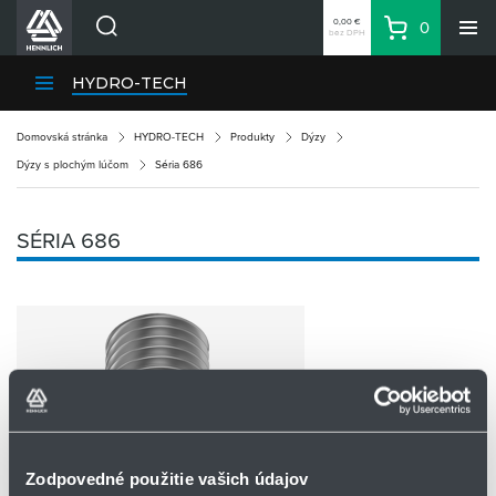
0,00 €
0
bez DPH
Košík
Vyhľadávanie
Divízie HENNLICH
HYDRO-TECH
Produkty
Domovská stránka
HYDRO-TECH
Produkty
Dýzy
Blog
Dýzy s plochým lúčom
Séria 686
Kariéra
O firme
SÉRIA 686
Kontakty
Priemyselný park HENNLICH
Prihlásenie
Nákupný zoznam
Partner
Zone
Zodpovedné použitie vašich údajov