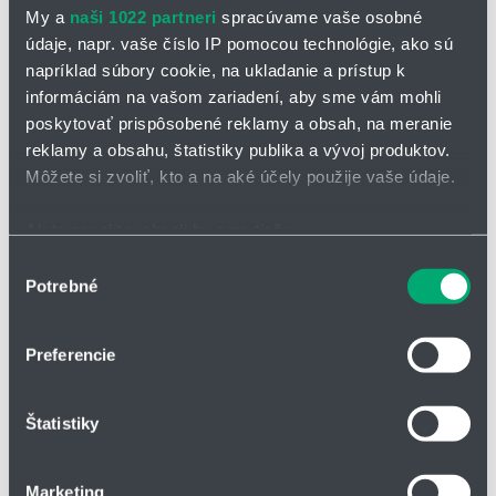
My a
naši 1022 partneri
spracúvame vaše osobné
údaje, napr. vaše číslo IP pomocou technológie, ako sú
napríklad súbory cookie, na ukladanie a prístup k
informáciám na vašom zariadení, aby sme vám mohli
poskytovať prispôsobené reklamy a obsah, na meranie
reklamy a obsahu, štatistiky publika a vývoj produktov.
OPÝTAŤ SA / ODOSLAŤ DOPYT
Môžete si zvoliť, kto a na aké účely použije vaše údaje.
Na stiahnutie
Ak to povolíte, chceli by sme tiež:
Dýzy s plochým lúčom 686.pdf
Zhromažďovať informácie o vašej geografickej
Výber
Potrebné
polohe s presnosťou na niekoľko metrov
súhlasu
Identifikovať vaše zariadenie aktívnym skenovaním
Nízkotlakové jazýčkové dýzy s rozstrekom
konkrétnych charakteristík (odtlačky prstov).
Preferencie
plochého lúča série 686
Viac informácií o tom, ako sa spracúvajú vaše osobné
údaje, nájdete v časti s
vašimi nastaveniami
. Súhlas
ostro ohraničený, silný plochý lúč
Štatistiky
môžete kedykoľvek zmeniť alebo odvolať cez Vyhlásenie
veľký uhol postreku
o používaní súborov cookie.
neupcháva sa
Marketing