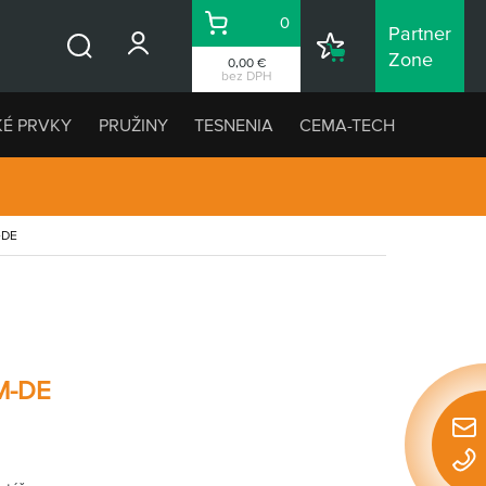
0
Partner
Košík
Nákupný
Zone
0,00 €
Vyhľadávanie
zoznam
bez DPH
KÉ PRVKY
PRUŽINY
TESNENIA
CEMA-TECH
-DE
M-DE
Rýchl
konta