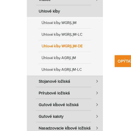
Uhlové kĺby
Úhlové kĺby WGR(L)M
Uhlové kĺby WGR(L)M-LC
Uhlové kĺby WGR(L)M-DE
Úhlové kĺby AGR(L)M
OPÝTA
Uhlové kĺby AGR(L)M-LC
Stojanové ložiská
Prírubové ložiská
Guľové kĺbové ložiská
Guľové kaloty
Nasadzovacie kĺbové ložiská