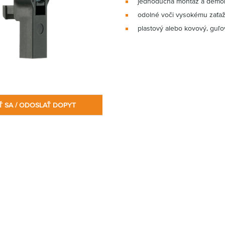
jednoduchá montáž a demo
odolné voči vysokému zaťaž
plastový alebo kovový, guľo
Ť SA / ODOSLAŤ DOPYT