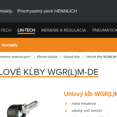
ntakty
Priemyselný park HENNLICH
-TECH
LIN-TECH
MERANIE A REGULÁCIA
PNEUMATIC
Kontakty
lineárne vedenia igus®
Kĺbové ložiská
Uhlové kĺby
Uhlové kĺby WGR(L)M
LOVÉ KĹBY WGR(L)M-DE
Uhlový kĺb WGR(L)
nízka hmotnosť
odolný voči korózii