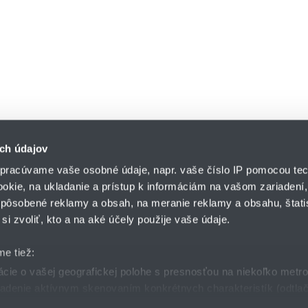
ch údajov
pracúvame vaše osobné údaje, napr. vaše číslo IP pomocou tec
ookie, na ukladanie a prístup k informáciám na vašom zariadení
pôsobené reklamy a obsah, na meranie reklamy a obsahu, štatis
HENNLICH s.r.o.
si zvoliť, kto a na aké účely použije vaše údaje.
Košťany nad Turcom 5
lár
HENNLICH GROUP
038 41 Košťany nad T
me tiež:
ie o vašej geografickej polohe s presnosťou na niekoľko metr
riadenie aktívnym skenovaním konkrétnych charakteristík (odtlač
dmienky
GDPR
Nastavenia cookies
 sa spracúvajú vaše osobné údaje, nájdete v časti s
vašimi nas