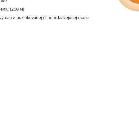
ntáž
eniu (260 N)
vý čap z pozinkovanej či nehrdzavejúcej ocele