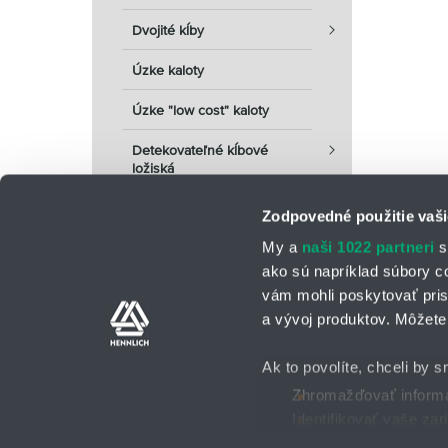
Dvojité kĺby
Úzke kaloty
Úzke "low cost" kaloty
Detekovateľné kĺbové
ložiská
Zodpovedné použitie vaši
My a
naši 1022 partneri
s
ako sú napríklad súbory c
vám mohli poskytovať pris
a vývoj produktov. Môžete 
Kontaktné osoby
Kontaktný formu
Ak to povolíte, chceli by s
Zhromažďovať informác
Identifikovať vaše za
Všeobecné obchodné po
2025 © HENNLICH - Všetky práva vyhradené
Viac informácií o tom, ako