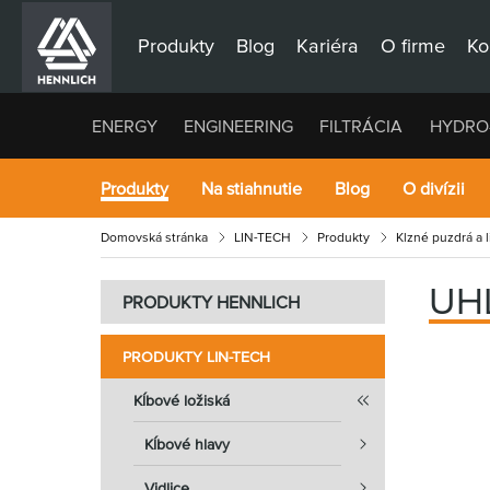
Produkty
Blog
Kariéra
O firme
Ko
ENERGY
ENGINEERING
FILTRÁCIA
HYDRO
Produkty
Na stiahnutie
Blog
O divízii
Domovská stránka
LIN-TECH
Produkty
Klzné puzdrá a 
UH
PRODUKTY HENNLICH
PRODUKTY LIN-TECH
Kĺbové ložiská
Kĺbové hlavy
Vidlice