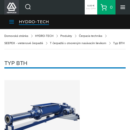
0,00 €
0
bez DPH
Košík
Vyhľadávanie
Divízie HENNLICH
HYDRO-TECH
Produkty
Domovská stránka
HYDRO-TECH
Produkty
Čerpacia technika
Blog
SEEPEX - vretenové čerpadlá
T čerpadlá s otvoreným nasávacím lievikom
Typ BTH
Kariéra
O firme
TYP BTH
Kontakty
Priemyselný park HENNLICH
Prihlásenie
Nákupný zoznam
Partner
Zone