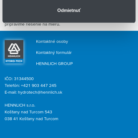
Potrebujete pomôcť s výberom vhodného čerpadla?
Odmietnuť
Zavolajte nám
alebo vyplňte
Kontaktný formulár
. Radi vám
pripravíme riešenie na mieru.
Kontaktné osoby
Kontaktný formulár
HENNLICH GROUP
IČO: 31344500
Telefón: +421 903 447 245
E-mail:
hydrotech@hennlich.sk
HENNLICH s.r.o.
Košťany nad Turcom 543
038 41 Košťany nad Turcom