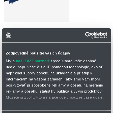
OPÝTAŤ SA / ODOSLAŤ DOPYT
Na stiahnutie
Zodpovedné použitie vašich údajov
Vretenové čerpadlo BTH
My a
naši 1022 partneri
spracúvame vaše osobné
údaje, napr. vaše číslo IP pomocou technológie, ako sú
napríklad súbory cookie, na ukladanie a prístup k
Vretenové čerpadlá BTH
informáciám na vašom zariadení, aby sme vám mohli
Čerpadlá SEEPEX typ BTH kombinujú rôzne výhody série T. Tieto
poskytovať prispôsobené reklamy a obsah, na meranie
čerpadlá sú vybavené samostatne poháňanou stredovou skrutkou
reklamy a obsahu, štatistiky publika a vývoj produktov.
s maximálnym priemerom a premenlivým rozstupom.
Môžete si zvoliť, kto a na aké účely použije vaše údaje.
Médium:
Ak to povolíte, chceli by sme tiež: