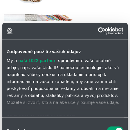
OPÝTAŤ SA / ODOSLAŤ DOPYT
Zodpovedné použitie vašich údajov
Na stiahnutie
My a
naši 1022 partneri
spracúvame vaše osobné
údaje, napr. vaše číslo IP pomocou technológie, ako sú
CFCLEAN4 - katalógový list
napríklad súbory cookie, na ukladanie a prístup k
informáciám na vašom zariadení, aby sme vám mohli
poskytovať prispôsobené reklamy a obsah, na meranie
Kábel pre meracie systémy do cleanroom
reklamy a obsahu, štatistiky publika a vývoj produktov.
CFCLEAN4
Môžete si zvoliť, kto a na aké účely použije vaše údaje.
pre najnáročnejšie aplikácie v systéme e-skin® flat
Ak to povolíte, chceli by sme tiež:
PTFE fóliová páska
Zhromažďovať informácie o vašej geografickej
Výber
tienený