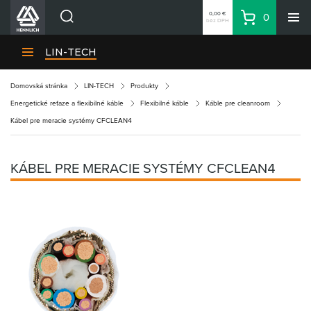
0,00 €
0
bez DPH
Košík
Vyhľadávanie
Divízie HENNLICH
LIN-TECH
Produkty
Domovská stránka
LIN-TECH
Produkty
Blog
Energetické reťaze a flexibilné káble
Flexibilné káble
Káble pre cleanroom
Kariéra
Kábel pre meracie systémy CFCLEAN4
O firme
Kontakty
KÁBEL PRE MERACIE SYSTÉMY CFCLEAN4
Priemyselný park HENNLICH
Prihlásenie
Nákupný zoznam
Partner
Zone