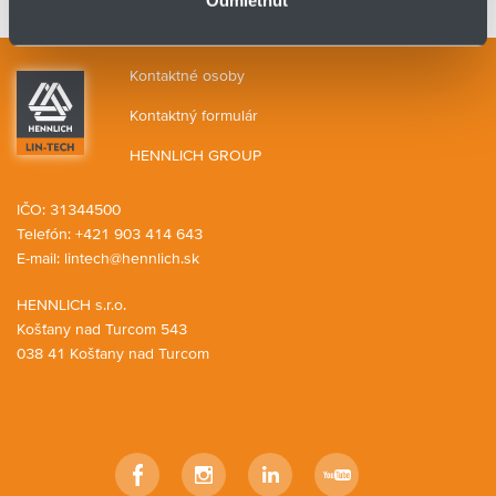
Kontaktné osoby
Kontaktný formulár
HENNLICH GROUP
IČO: 31344500
Telefón: +421 903 414 643
E-mail:
lintech@hennlich.sk
HENNLICH s.r.o.
Košťany nad Turcom 543
038 41 Košťany nad Turcom
Facebook
Instagram
LinkedIn
YouTube