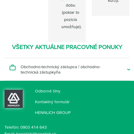
kurzy.
dobu
(pokiar to
pozicia
umožňuje).
VŠETKY AKTUÁLNE PRACOVNÉ PONUKY
Obchodno-technický zástupca / obchodno-
technická zástupkyňa
Odborné tímy
Kontaktný formulár
HENNLICH GROUP
Telefón:
0903 414 643
Email:
hennlich@hennlich.sk