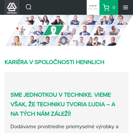
0,00 €
0
bez DPH
Košík
Vyhľadávanie
Divízie HENNLICH
Produkty
Blog
Kariéra
O firme
KARIÉRA V SPOLOČNOSTI HENNLICH
Kontakty
Priemyselný park HENNLICH
Prihlásenie
SME JEDNOTKOU V TECHNIKE. VIEME
Nákupný zoznam
VŠAK, ŽE TECHNIKU TVORIA ĽUDIA – A
NA TÝCH NÁM ZÁLEŽÍ!
Partner
Zone
Dodávame prvotriedne priemyselné výrobky a