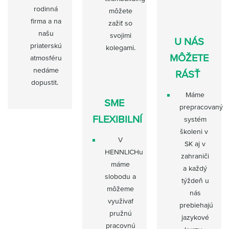
rodinná
môžete
firma a na
zažiť so
našu
svojimi
U NÁS
priaterskú
kolegami.
MÔŽETE
atmosféru
nedáme
RÁSŤ
dopustit.
Máme
SME
prepracovaný
FLEXIBILNÍ
systém
školeni v
V
SK aj v
HENNLICHu
zahraniči
máme
a každý
slobodu a
týždeň u
môžeme
nás
využivaf
prebiehajú
pružnú
jazykové
pracovnú