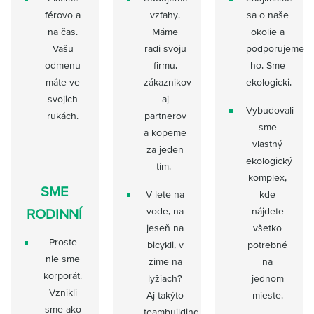
férovo a
vzťahy.
sa o naše
na čas.
Máme
okolie a
Vašu
radi svoju
podporujeme
odmenu
firmu,
ho. Sme
máte ve
zákaznikov
ekologicki.
svojich
aj
Vybudovali
rukách.
partnerov
sme
a kopeme
vlastný
za jeden
ekologický
tím.
komplex,
SME
V lete na
kde
vode, na
nájdete
RODINNÍ
jeseň na
všetko
Proste
bicykli, v
potrebné
nie sme
zime na
na
korporát.
lyžiach?
jednom
Vznikli
Aj takýto
mieste.
sme ako
teambuilding