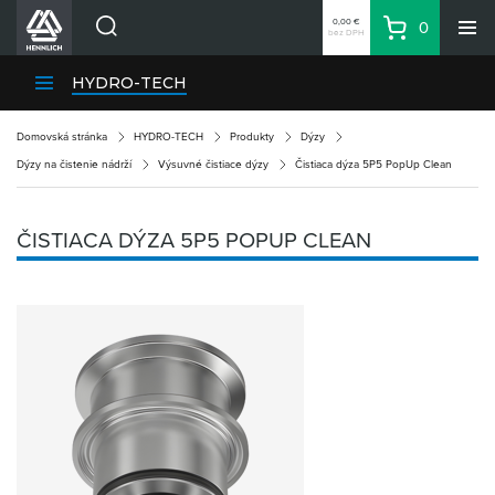
0,00 €
0
bez DPH
Košík
Vyhľadávanie
Divízie HENNLICH
HYDRO-TECH
Produkty
Domovská stránka
HYDRO-TECH
Produkty
Dýzy
Blog
Dýzy na čistenie nádrží
Výsuvné čistiace dýzy
Čistiaca dýza 5P5 PopUp Clean
Kariéra
O firme
ČISTIACA DÝZA 5P5 POPUP CLEAN
Kontakty
Priemyselný park HENNLICH
Prihlásenie
Nákupný zoznam
Partner
Zone