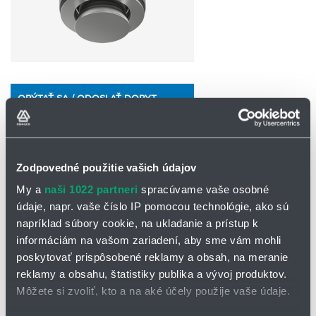
OPÝTAŤ SA / ODOSLAŤ DOPYT
Čistiaca statická dýza 5P5 PopUp Clean
Zodpovedné použitie vašich údajov
Výsuvná čistiaca dýza pre agitátory a tienisté
My a
naši 1022 partneri
spracúvame vaše osobné
miesta v nádržiach
údaje, napr. vaše číslo IP pomocou technológie, ako sú
Séria PopUp Clean od Lechler je navrhnutá špeciálne
pre čistenie
napríklad súbory cookie, na ukladanie a prístup k
agitátorov, miešadiel a ťažko dostupných oblastí
vo vnútri nádrží,
informáciám na vašom zariadení, aby sme vám mohli
kde tradičné čistiace dýzy nedosiahnu. Vysúvacia konštrukcia
poskytovať prispôsobené reklamy a obsah, na meranie
zabezpečuje, že dýza je počas procesu zarovno so stenou nádrže
reklamy a obsahu, štatistiky publika a vývoj produktov.
a po aktivácii sa vysunie, čím eliminuje mŕtve zóny a dosahuje
Môžete si zvoliť, kto a na aké účely použije vaše údaje.
mimoriadne vysokú účinnosť čistenia.
Vďaka robustnému dizajnu, hygienickému prevedeniu a použitiu