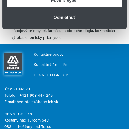
Povoliť výber
Kompaktný a odolný dizajn
- PopUp Clean je konštruovaný pre
dlhú životnosť a spoľahlivé čistenie aj v náročných CIP/SIP
procesoch.
Odmietnuť
Ideálne riešenie pre hygienické odvetvia
- potravinárstvo,
nápojový priemysel, farmácia a biotechnológia, kozmetická
výroba, chemický priemysel.
Kontaktné osoby
Kontaktný formulár
HENNLICH GROUP
IČO: 31344500
Telefón: +421 903 447 245
E-mail:
hydrotech@hennlich.sk
HENNLICH s.r.o.
Košťany nad Turcom 543
038 41 Košťany nad Turcom