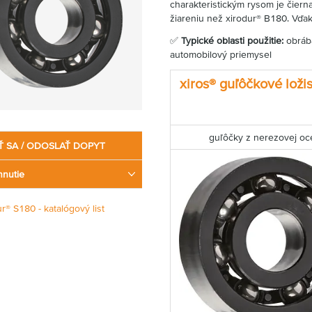
charakteristickým rysom je čierna
žiareniu než xirodur® B180. Vďaka
✅
Typické oblasti použitie:
obrába
automobilový priemysel
xiros® guľôčkové loži
guľôčky z nerezovej oc
Ť SA / ODOSLAŤ DOPYT
hnutie
r® S180 - katalógový list