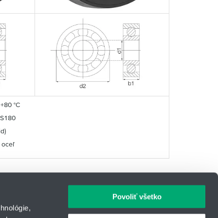
 +80 °C
® S180
id)
 oceľ
Povoliť všetko
hnológie,