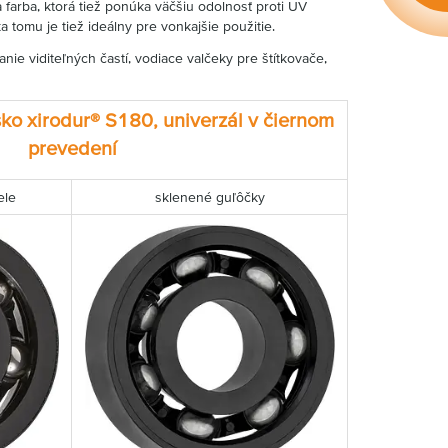
 farba, ktorá tiež ponúka väčšiu odolnosť proti UV
 tomu je tiež ideálny pre vonkajšie použitie.
nie viditeľných častí, vodiace valčeky pre štítkovače,
sko xirodur® S180, univerzál v čiernom
prevedení
ele
sklenené guľôčky