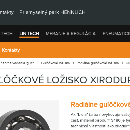
ntakty
Priemyselný park HENNLICH
-TECH
LIN-TECH
MERANIE A REGULÁCIA
PNEUMATIC
Kontakty
lineárne vedenia igus®
Guľôčkové ložiská
Radiálne guľôčkové ložiská
Gu
ĽÔČKOVÉ LOŽISKO XIRODU
Radiálne guľôčkové
Ak "biela" farba nevyhovuje vašej 
časť, materiál xirodur® S180 je 
technické vlastnosti ako xirodur®