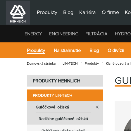
Produkty
Blog
Kariéra
O firme
Ko
ENERGY
ENGINEERING
FILTRÁCIA
HYDRO
Produkty
Na stiahnutie
Blog
O divízii
Domovská stránka
LIN-TECH
Produkty
Klzné puzdrá a 
GU
PRODUKTY HENNLICH
PRODUKTY LIN-TECH
Guľôčkové ložiská
Radiálne guľôčkové ložiská
Guľôčkové ložisko xirodur®