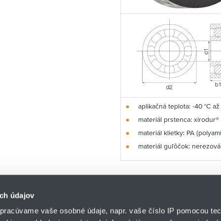
aplikačná teplota: -40 °C až
materiál prstenca: xirodur
materiál klietky: PA (polyam
materiál guľôčok: nerezová
ch údajov
pracúvame vaše osobné údaje, napr. vaše číslo IP pomocou tec