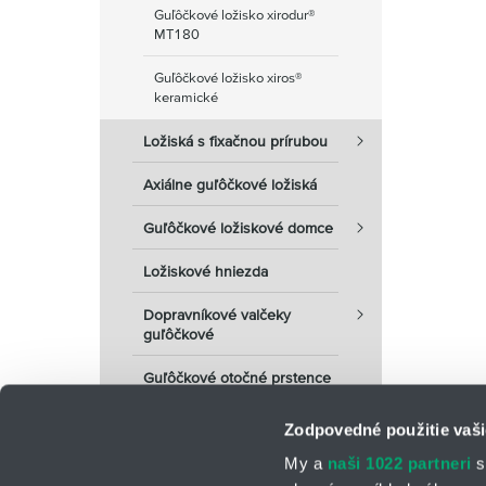
Guľôčkové ložisko xirodur®
MT180
Guľôčkové ložisko xiros®
keramické
Ložiská s fixačnou prírubou
Axiálne guľôčkové ložiská
Guľôčkové ložiskové domce
Ložiskové hniezda
Dopravníkové valčeky
guľôčkové
Guľôčkové otočné prstence
Zodpovedné použitie vaši
My a
naši 1022 partneri
s