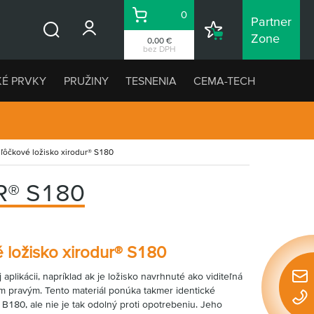
0
Partner
Košík
Nákupný
Zone
0,00 €
Vyhľadávanie
zoznam
bez DPH
KÉ PRVKY
PRUŽINY
TESNENIA
CEMA-TECH
ľôčkové ložisko xirodur® S180
R® S180
 ložisko xirodur® S180
aplikácii, napríklad ak je ložisko navrhnuté ako viditeľná
Rýchl
tým pravým. Tento materiál ponúka takmer identické
konta
 B180, ale nie je tak odolný proti opotrebeniu. Jeho