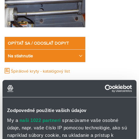
OPÝTAŤ SA / ODOSLAŤ DOPYT
Na stiahnutie
Špirálové kryty - katalógový list
Flexibilita, konštrukcia, výborné dielenské
spracovanie spojené so širokou paletou
Zodpovedné použitie vašich údajov
ponúkaných rozmerov.
My a
naši 1022 partneri
spracúvame vaše osobné
Všetky tieto vlastnosti robia zo
špirálových krytov
vhodnú
údaje, napr. vaše číslo IP pomocou technológie, ako sú
alternatívu ochrany mnohých aplikácií.
napríklad súbory cookie, na ukladanie a prístup k