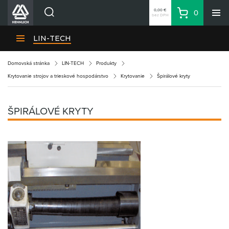
0,00 €
0
bez DPH
Košík
Vyhľadávanie
Divízie HENNLICH
LIN-TECH
Produkty
Domovská stránka
LIN-TECH
Produkty
Blog
Krytovanie strojov a trieskové hospodárstvo
Krytovanie
Špirálové kryty
Kariéra
O firme
ŠPIRÁLOVÉ KRYTY
Kontakty
Priemyselný park HENNLICH
Prihlásenie
Nákupný zoznam
Partner
Zone