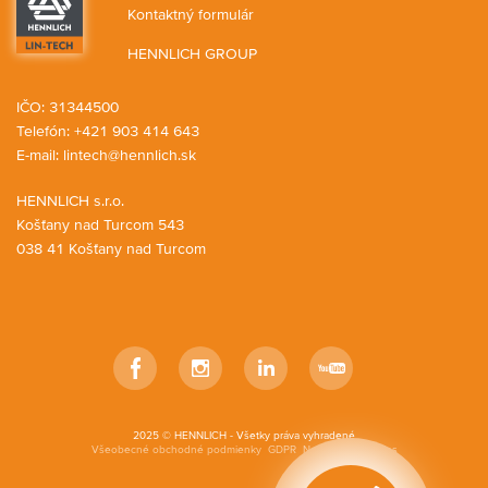
Kontaktný formulár
HENNLICH GROUP
IČO: 31344500
Telefón: +421 903 414 643
E-mail:
lintech@hennlich.sk
HENNLICH s.r.o.
Košťany nad Turcom 543
038 41 Košťany nad Turcom
Facebook
Instagram
LinkedIn
YouTube
2025 © HENNLICH - Všetky práva vyhradené
Všeobecné obchodné podmienky
GDPR
Nastavenia cookies