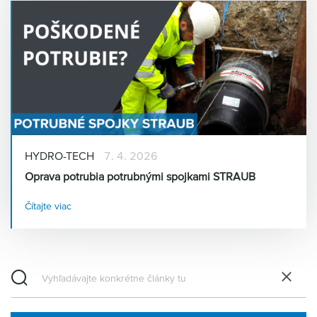
HYDRO-TECH
7. 4. 2026
Oprava potrubia potrubnými spojkami STRAUB
Čítajte viac
Odstr