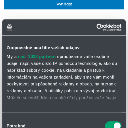
Vyhľadať
VŠETKY ČLÁNKY
Zoradiť
Zodpovedné použitie vašich údajov
My a
naši 1022 partneri
spracúvame vaše osobné
údaje, napr. vaše číslo IP pomocou technológie, ako sú
napríklad súbory cookie, na ukladanie a prístup k
informáciám na vašom zariadení, aby sme vám mohli
poskytovať prispôsobené reklamy a obsah, na meranie
reklamy a obsahu, štatistiky publika a vývoj produktov.
Môžete si zvoliť, kto a na aké účely použije vaše údaje.
Ak to povolíte, chceli by sme tiež:
Zhromažďovať informácie o vašej geografickej
Výber
Potrebné
polohe s presnosťou na niekoľko metrov
súhlasu