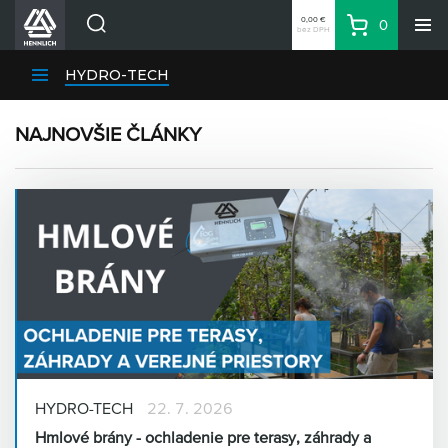
0,00 €
0
bez DPH
Košík
Vyhľadávanie
Divízie HENNLICH
HYDRO-TECH
Produkty
NAJNOVŠIE ČLÁNKY
Blog
Kariéra
O firme
Kontakty
Priemyselný park HENNLICH
Prihlásenie
Nákupný zoznam
Partner
Zone
HYDRO-TECH
22. 7. 2026
Hmlové brány - ochladenie pre terasy, záhrady a