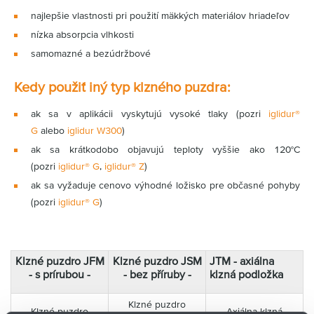
najlepšie vlastnosti pri použití mäkkých materiálov hriadeľov
nízka absorpcia vlhkosti
samomazné a bezúdržbové
Kedy použiť iný typ klzného puzdra:
ak sa v aplikácii vyskytujú vysoké tlaky (pozri
iglidur®
G
alebo
iglidur W300
)
ak sa krátkodobo objavujú teploty vyššie ako 120°C
(pozri
iglidur® G
,
iglidur® Z
)
ak sa vyžaduje cenovo výhodné ložisko pre občasné pohyby
(pozri
iglidur® G
)
Klzné puzdro JFM
Klzné puzdro JSM
JTM - axiálna
- s prírubou -
- bez příruby -
klzná podložka
Klzné puzdro
Klzné puzdro
Axiálna klzná