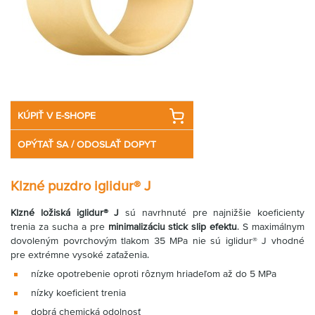
KÚPIŤ V E-SHOPE
OPÝTAŤ SA / ODOSLAŤ DOPYT
Klzné puzdro iglidur® J
Klzné ložiská iglidur® J
sú navrhnuté pre najnižšie koeficienty
trenia za sucha a pre
minimalizáciu stick slip efektu
. S maximálnym
dovoleným povrchovým tlakom 35 MPa nie sú iglidur® J vhodné
pre extrémne vysoké zaťaženia.
nízke opotrebenie oproti rôznym hriadeľom až do 5 MPa
nízky koeficient trenia
dobrá chemická odolnosť