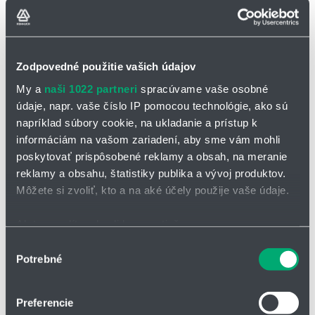
iglidur® J bez
iglidur® J s prírubou
podložka iglidur® J
príruby
Zodpovedné použitie vašich údajov
My a
naši 1022 partneri
spracúvame vaše osobné
údaje, napr. vaše číslo IP pomocou technológie, ako sú
napríklad súbory cookie, na ukladanie a prístup k
informáciám na vašom zariadení, aby sme vám mohli
poskytovať prispôsobené reklamy a obsah, na meranie
reklamy a obsahu, štatistiky publika a vývoj produktov.
Môžete si zvoliť, kto a na aké účely použije vaše údaje.
Ak to povolíte, chceli by sme tiež:
Zhromažďovať informácie o vašej geografickej
Výber
Potrebné
polohe s presnosťou na niekoľko metrov
súhlasu
✅ Typické oblasti použitia:
automatizácia, polygrafický priemysel,
Identifikovať vaše zariadenie aktívnym skenovaním
letecký priemysel, nápojový priemysel či čisté priestory
konkrétnych charakteristík (odtlačky prstov).
Preferencie
Certifikáty a normy:
Viac informácií o tom, ako sa spracúvajú vaše osobné