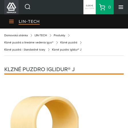
0,00 €
0
bez DPH
Košík
Vyhľadávanie
Divízie HENNLICH
LIN-TECH
Produkty
Domovská stránka
LIN-TECH
Produkty
Blog
Klzné puzdrá a lineárne vedenia igus®
Klzné puzdrá
Kariéra
Klzné puzdrá - štandardné tvary
Klzné puzdro iglidur® J
O firme
Kontakty
KLZNÉ PUZDRO IGLIDUR® J
Priemyselný park HENNLICH
Prihlásenie
Nákupný zoznam
Partner
Zone