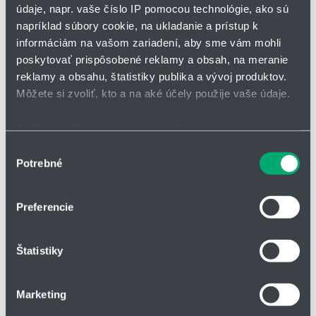
údaje, napr. vaše číslo IP pomocou technológie, ako sú
napríklad súbory cookie, na ukladanie a prístup k
informáciám na vašom zariadení, aby sme vám mohli
poskytovať prispôsobené reklamy a obsah, na meranie
reklamy a obsahu, štatistiky publika a vývoj produktov.
Môžete si zvoliť, kto a na aké účely použije vaše údaje.
Ak to povolíte, chceli by sme tiež:
Zhromažďovať informácie o vašej geografickej
Výber
Potrebné
polohe s presnosťou na niekoľko metrov
súhlasu
Identifikovať vaše zariadenie aktívnym skenovaním
Radarový hladinomer Pulsar R80
konkrétnych charakteristík (odtlačky prstov).
Preferencie
nový radarový hladinomer Pulsar R80 FMCW
Viac informácií o tom, ako sa spracúvajú vaše osobné
rozsah merania: 0,2 až 30 m
údaje, nájdete v časti s
vašimi nastaveniami
. Súhlas
chyba merania < 1 mm
Štatistiky
môžete kedykoľvek zmeniť alebo odvolať cez Vyhlásenie
o používaní súborov cookie.
Marketing
Na prispôsobenie obsahu a reklám, poskytovanie funkcií