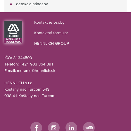
detekcia nánosov
Kontaktné osoby
Kontaktný formulár
HENNLICH GROUP
IČO: 31344500
Telefón: +421 903 364 391
E-mail:
meranie@hennlich.sk
HENNLICH s.r.o.
Košťany nad Turcom 543
038 41 Košťany nad Turcom
Facebook
Instagram
LinkedIn
YouTube