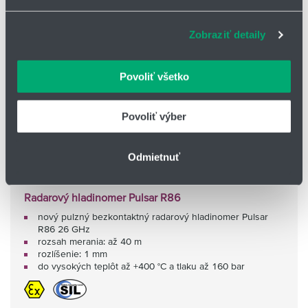
sociálnych médií a analýzu návštevnosti používame
súbory cookie. Informácie o tom, ako používate naše
Zobraziť detaily
webové stránky, poskytujeme aj našim partnerom v
oblasti sociálnych médií, inzercie a analýzy. Títo partneri
môžu príslušné informácie skombinovať s ďalšími
Povoliť všetko
údajmi, ktoré ste im poskytli alebo ktoré od vás získali,
keď ste používali ich služby.
Povoliť výber
Odmietnuť
Radarový hladinomer Pulsar R86
nový pulzný bezkontaktný radarový hladinomer Pulsar
R86 26 GHz
rozsah merania: až 40 m
rozlíšenie: 1 mm
do vysokých teplôt až +400 °C a tlaku až 160 bar