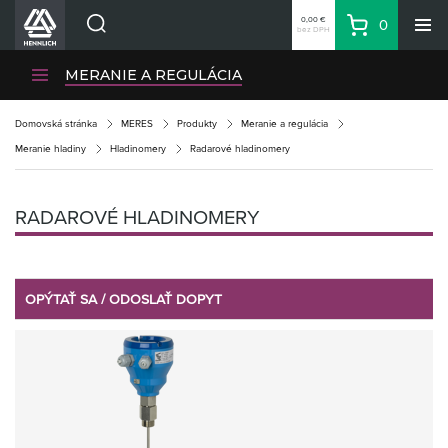
0,00 €
0
bez DPH
Košík
Vyhľadávanie
Divízie HENNLICH
MERANIE A REGULÁCIA
Produkty
Domovská stránka
MERES
Produkty
Meranie a regulácia
Blog
Meranie hladiny
Hladinomery
Radarové hladinomery
Kariéra
O firme
RADAROVÉ HLADINOMERY
Kontakty
Priemyselný park HENNLICH
Prihlásenie
OPÝTAŤ SA / ODOSLAŤ DOPYT
Nákupný zoznam
Partner
Zone