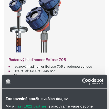
Radarový hladinomer Eclipse 705
radarový hladinomer Eclipse 705 s vedenou sondou
-150 °C až +400 °C, 345 bar
17 rôznych typov sond
k dispozícii aj v hygienickom prevedení
Zodpovedné použitie vašich údajov
My a
naši 1022 partneri
spracúvame vaše osobné