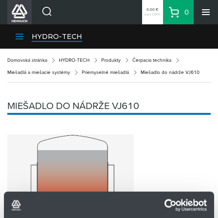
0,00 €
0
bez DPH
Košík
Vyhľadávanie
Divízie HENNLICH
HYDRO-TECH
Produkty
Domovská stránka
HYDRO-TECH
Produkty
Čerpacia technika
Blog
Miešadlá a miešacie systémy
Priemyselné miešadlá
Miešadlo do nádrže VJ610
Kariéra
O firme
MIEŠADLO DO NÁDRŽE VJ610
Kontakty
Priemyselný park HENNLICH
Prihlásenie
Nákupný zoznam
Partner
Zone