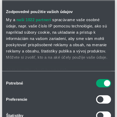
Zodpovedné použitie vašich údajov
My a
naši 1022 partneri
spracúvame vaše osobné
údaje, napr. vaše číslo IP pomocou technológie, ako sú
napríklad súbory cookie, na ukladanie a prístup k
OPÝTAŤ SA / ODOSLAŤ DOPYT
informáciám na vašom zariadení, aby sme vám mohli
poskytovať prispôsobené reklamy a obsah, na meranie
reklamy a obsahu, štatistiky publika a vývoj produktov.
Podúrovňové miešadlo VISCOJET® VJ610 s
Môžete si zvoliť, kto a na aké účely použije vaše údaje.
magnetickou technológiou
Ak to povolíte, chceli by sme tiež:
pre pevné, stacionárne skladovacie alebo výrobné nádrže
Zhromažďovať informácie o vašej geografickej
bezúnikový prenos sily, technológia pohonu bez kontaktu s
Výber
Potrebné
polohe s presnosťou na niekoľko metrov
produktom
súhlasu
Identifikovať vaše zariadenie aktívnym skenovaním
nezávislé na objeme
konkrétnych charakteristík (odtlačky prstov).
môže byť použitý s akýmkoľvek tvarom nádoby a základňou
Preferencie
Viac informácií o tom, ako sa spracúvajú vaše osobné
prispôsobené tak, aby vyhovovali Vašim špecifickým
údaje, nájdete v časti s
vašimi nastaveniami
. Súhlas
požiadavkám
Štatistiky
môžete kedykoľvek zmeniť alebo odvolať cez Vyhlásenie