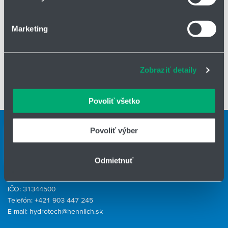
rôzne miešacie prvky VISCO JET® pre médiá s nízkou,
o používaní súborov cookie.
strednou a vysokou viskozitou
Marketing
k dispozícii sú rôzne pohony
Na prispôsobenie obsahu a reklám, poskytovanie funkcií
sociálnych médií a analýzu návštevnosti používame
Ďalšie možnosti:
súbory cookie. Informácie o tom, ako používate naše
Zobraziť detaily
webové stránky, poskytujeme aj našim partnerom v
dostupné vo verzii ATEX
oblasti sociálnych médií, inzercie a analýzy. Títo partneri
✅ Typické oblasti použitia: chemický priemysel, potravinársky
môžu príslušné informácie skombinovať s ďalšími
priemysel, úprava vody a energetika
Povoliť všetko
údajmi, ktoré ste im poskytli alebo ktoré od vás získali,
keď ste používali ich služby.
Kontaktné osoby
Povoliť výber
Kontaktný formulár
Odmietnuť
HENNLICH GROUP
IČO: 31344500
Telefón: +421 903 447 245
E-mail:
hydrotech@hennlich.sk