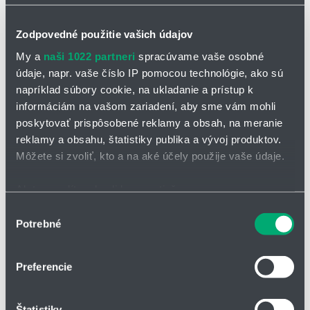
Šírka pomocnej montážnej príruby 12 mm alebo 25 mm
Zodpovedné použitie vašich údajov
My a
naši 1022 partneri
spracúvame vaše osobné
údaje, napr. vaše číslo IP pomocou technológie, ako sú
napríklad súbory cookie, na ukladanie a prístup k
informáciám na vašom zariadení, aby sme vám mohli
poskytovať prispôsobené reklamy a obsah, na meranie
reklamy a obsahu, štatistiky publika a vývoj produktov.
Môžete si zvoliť, kto a na aké účely použije vaše údaje.
Ak to povolíte, chceli by sme tiež:
Zhromažďovať informácie o vašej geografickej
Výber
Potrebné
polohe s presnosťou na niekoľko metrov
súhlasu
Identifikovať vaše zariadenie aktívnym skenovaním
TSA 12-D
konkrétnych charakteristík (odtlačky prstov).
Preferencie
Viac informácií o tom, ako sa spracúvajú vaše osobné
Vhodné pre oceľové teleskopické kryty
Celková šírka 20 mm
údaje, nájdete v časti s
vašimi nastaveniami
. Súhlas
Štatistiky