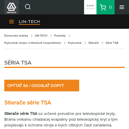
0,00 €
0
bez DPH
Košík
Vyhľadávanie
Divízie HENNLICH
LIN-TECH
Produkty
Domovská stránka
LIN-TECH
Produkty
Blog
Krytovanie strojov a trieskové hospodárstvo
Krytovanie
Stierače
Séria TSA
Kariéra
O firme
SÉRIA TSA
Kontakty
Priemyselný park HENNLICH
OPÝTAŤ SA / ODOSLAŤ DOPYT
Prihlásenie
Nákupný zoznam
Stierače série TSA
Partner
Zone
Stierače série TSA
sú určené prevažne pre teleskopické kryty.
Bránia vnikaniu chladiacej kvapaliny pod teleskopický kryt a tým
prispievajú k ochrane stroja a iných citlivých častí zariadenia.