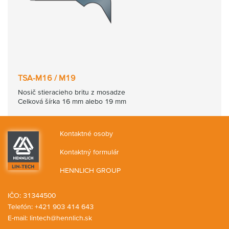
TSA-M16 / M19
Nosič stieracieho britu z mosadze
Celková šírka 16 mm alebo 19 mm
Kontaktné osoby
Kontaktný formulár
HENNLICH GROUP
IČO: 31344500
Telefón: +421 903 414 643
E-mail:
lintech@hennlich.sk