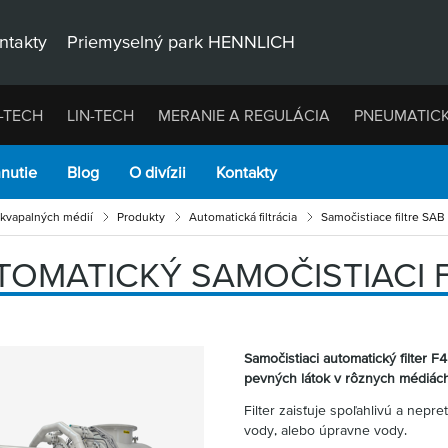
ntakty
Priemyselný park HENNLICH
-TECH
LIN-TECH
MERANIE A REGULÁCIA
PNEUMATIC
hnutie
Blog
O divízii
Kontakty
u kvapalných médií
Produkty
Automatická filtrácia
Samočistiace filtre SAB
TOMATICKÝ SAMOČISTIACI F
Samočistiaci automatický filter 
pevných látok v rôznych médiách,
Filter zaisťuje spoľahlivú a nepre
vody, alebo úpravne vody.