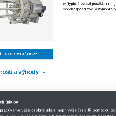
✅ Typické oblasti použitia:
Energe
vodohospodárstvo, automobilový
Ť SA / ODOSLAŤ DOPYT
nosti a výhody
ch údajov
pracúvame vaše osobné údaje, napr. vaše číslo IP pomocou tec