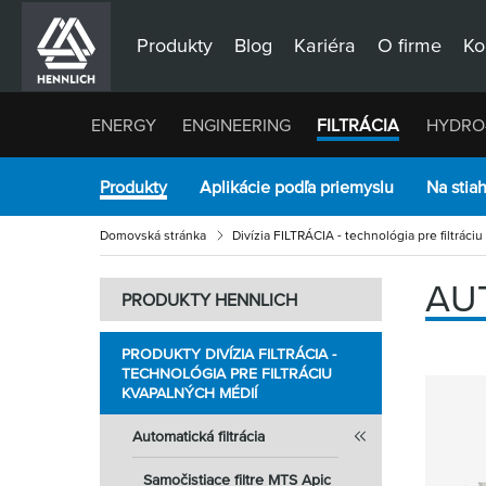
Produkty
Blog
Kariéra
O firme
Ko
ENERGY
ENGINEERING
FILTRÁCIA
HYDRO
Produkty
Aplikácie podľa priemyslu
Na stia
Domovská stránka
Divízia FILTRÁCIA - technológia pre filtráci
AU
PRODUKTY HENNLICH
PRODUKTY DIVÍZIA FILTRÁCIA -
TECHNOLÓGIA PRE FILTRÁCIU
KVAPALNÝCH MÉDIÍ
Automatická filtrácia
Samočistiace filtre MTS Apic