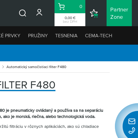
0
Partner
Košík
Nákupný
Zone
0,00 €
Vyhľadávanie
zoznam
bez DPH
KÉ PRVKY
PRUŽINY
TESNENIA
CEMA-TECH
Automatický samočistiaci filter F480
ILTER F480
F480 je pneumaticky ovládaný a používa sa na separáciu
 ako je morská, riečna, alebo technologická voda.
Rýchl
tržitú filtráciu v rôznych aplikáciách, ako sú chladiace
konta