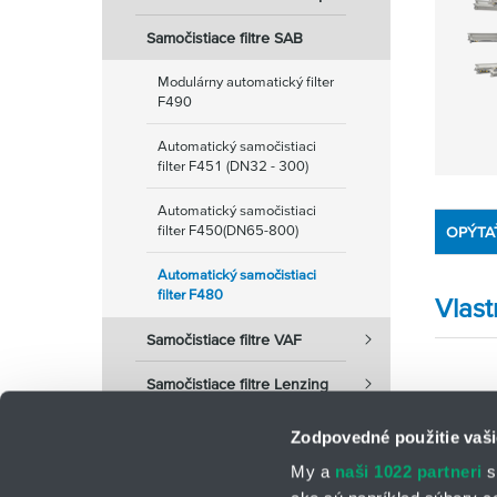
Samočistiace filtre SAB
Modulárny automatický filter
F490
Automatický samočistiaci
filter F451 (DN32 - 300)
Automatický samočistiaci
filter F450(DN65-800)
OPÝTA
Automatický samočistiaci
filter F480
Vlast
Samočistiace filtre VAF
Samočistiace filtre Lenzing
Zodpovedné použitie vaši
My a
naši 1022 partneri
s