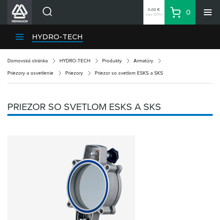
0,00 €
0
bez DPH
Košík
Vyhľadávanie
Divízie HENNLICH
HYDRO-TECH
Produkty
Domovská stránka
HYDRO-TECH
Produkty
Armatúry
Blog
Priezory a osvetlenie
Priezory
Priezor so svetlom ESKS a SKS
Kariéra
O firme
PRIEZOR SO SVETLOM ESKS A SKS
Kontakty
Priemyselný park HENNLICH
Prihlásenie
Nákupný zoznam
Partner
Zone