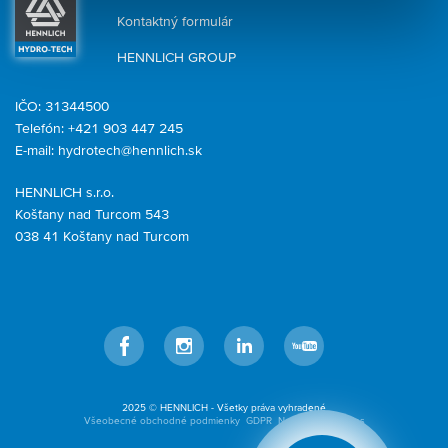
Kontaktný formulár
HENNLICH GROUP
IČO: 31344500
Telefón: +421 903 447 245
E-mail:
hydrotech@hennlich.sk
HENNLICH s.r.o.
Košťany nad Turcom 543
038 41 Košťany nad Turcom
Facebook
Instagram
LinkedIn
YouTube
2025 © HENNLICH - Všetky práva vyhradené
Všeobecné obchodné podmienky
GDPR
Nastavenia cookies