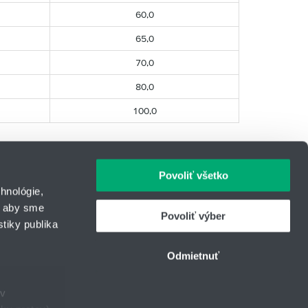
60,0
65,0
70,0
80,0
100,0
Povoliť všetko
hnológie,
, aby sme
Povoliť výber
tiky publika
IČO: 31344500
43
Telefón: +421 903 414 643
Odmietnuť
urcom
E-mail:
lintech@hennlich.sk
ov