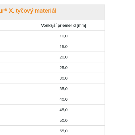
ur® X, tyčový materiál
Vonkajší priemer d [mm]
10,0
15,0
20,0
25,0
30,0
35,0
40,0
45,0
50,0
55,0