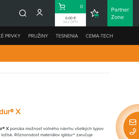
0
Partner
Košík
Nákupný
Zone
0,00 €
Vyhľadávanie
zoznam
bez DPH
KÉ PRVKY
PRUŽINY
TESNENIA
CEMA-TECH
idur® X
Rýchl
ur® X
ponúka možnosť voľného návrhu všetkých typov
konta
ožísk. Rôznorodosť materiálov iglidur® zaručuje