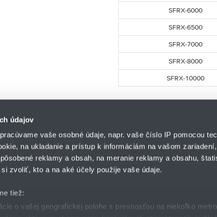
SFRX-6000
SFRX-6500
SFRX-7000
SFRX-8000
SFRX-10000
ch údajov
pracúvame vaše osobné údaje, napr. vaše číslo IP pomocou tec
ookie, na ukladanie a prístup k informáciám na vašom zariadení
pôsobené reklamy a obsah, na meranie reklamy a obsahu, štatis
HENNLICH s.r.o.
si zvoliť, kto a na aké účely použije vaše údaje.
Košťany nad Turcom 5
lár
HENNLICH GROUP
038 41 Košťany nad T
me tiež:
ie o vašej geografickej polohe s presnosťou na niekoľko metr