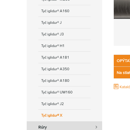
Tyč iglidur® A160
Tyč iglidur® J
Tyč iglidur® J3
Tyč iglidur® H1
Tyč iglidur® A181
OPÝTA
Tyč iglidur® A350
Na stia
Tyč iglidur® A180
Kataló
Tyč iglidur® UW160
Tyč iglidur® J2
Tyč iglidur® X
Rúry