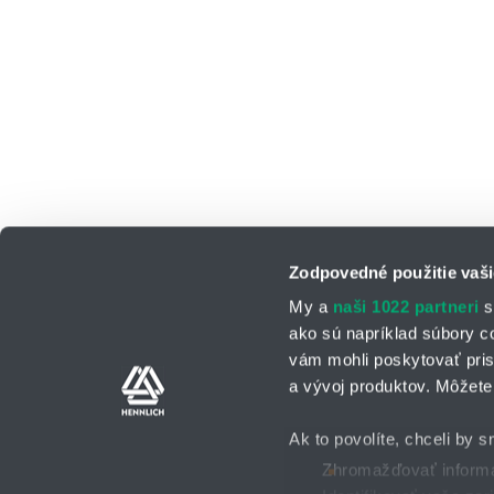
Zodpovedné použitie vaši
My a
naši 1022 partneri
s
ako sú napríklad súbory c
vám mohli poskytovať pris
a vývoj produktov. Môžete 
Kontaktné osoby
Kontaktný formu
Ak to povolíte, chceli by s
Zhromažďovať informác