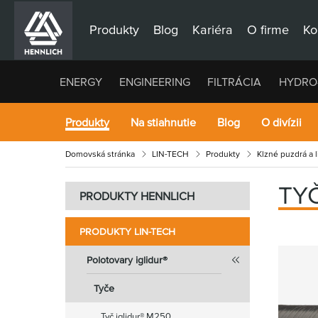
Produkty
Blog
Kariéra
O firme
Ko
ENERGY
ENGINEERING
FILTRÁCIA
HYDRO
Produkty
Na stiahnutie
Blog
O divízii
Domovská stránka
LIN-TECH
Produkty
Klzné puzdrá a 
TYČ
PRODUKTY HENNLICH
PRODUKTY LIN-TECH
Polotovary iglidur®
Tyče
Tyč iglidur® M250