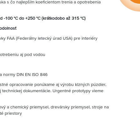
iska s čo najlepším koeficientom trenia a opotrebenia
od -100 °C do +250 °C (krátkodobo až 315 °C)
odolnosť
vky FAA (Federálny letecký úrad USA) pre interiéry
potrebeniu aj pod vodou
ľa normy DIN EN ISO 846
stné opracovanie ponúkame aj výrobu klzných púzdier,
šej technickej dokumentácie. Urgentné prototypy vieme
ový a chemický priemysel, drevársky priemysel, stroje na
té priestory