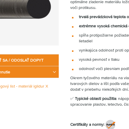
optimálne zladenie materiálu lož
voči protikusu.
trvalá prevádzková teplota 
extrémne vysoká chemická 
spĺňa protipožiarne požiada
lietadiel
vynikajúca odolnosť proti o
vysoká pevnosť v tlaku
Ť SA / ODOSLAŤ DOPYT
odolnosť voči plesniam pod
hnutie
Okrem tyčového materiálu na vla
tvarových dielov a líšt podľa va
gový list - materiál iglidur X
dodať v priebehu niekoľkých dní.
✅
Typické oblasti použitia
: nápoj
spracovanie plastov, letectvo, čis
Certifikáty a normy: