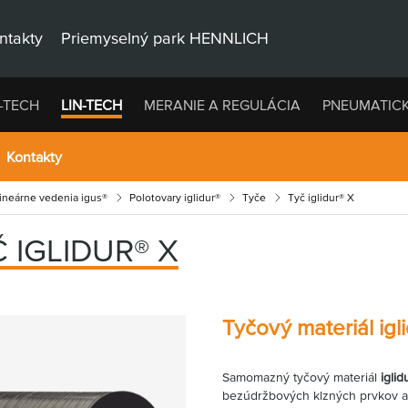
ntakty
Priemyselný park HENNLICH
-TECH
LIN-TECH
MERANIE A REGULÁCIA
PNEUMATIC
Kontakty
lineárne vedenia igus®
Polotovary iglidur®
Tyče
Tyč iglidur® X
 IGLIDUR® X
Tyčový materiál igl
Samomazný tyčový materiál
iglid
bezúdržbových klzných prvkov a l