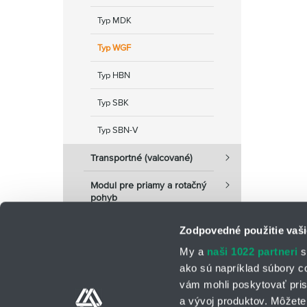
Typ MDK
Typ WGF
Typ HBN
Typ SBK
Typ SBN-V
Transportné (valcované)
Modul pre priamy a rotačný
pohyb
Zodpovedné použitie vaši
My a
naši 1022 partneri
s
ako sú napríklad súbory c
vám mohli poskytovať pris
a vývoj produktov. Môžete 