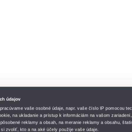
ch údajov
pracúvame vaše osobné údaje, napr. vaše číslo IP pomocou tec
ookie, na ukladanie a prístup k informáciám na vašom zariadení
pôsobené reklamy a obsah, na meranie reklamy a obsahu, štatis
HENNLICH s.r.o.
si zvoliť, kto a na aké účely použije vaše údaje.