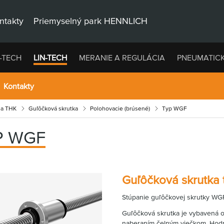
ntakty
Priemyselný park HENNLICH
-TECH
LIN-TECH
MERANIE A REGULÁCIA
PNEUMATIC
Kontakty
ia THK
Guľôčková skrutka
Polohovacie (brúsené)
Typ WGF
P WGF
Guľôčková skrutka
Stúpanie guľôčkovej skrutky WGF
Guľôčková skrutka je vybavená
naberaním čelným viečkom. Hodn