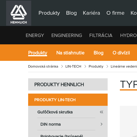
Produkty
Blog
Kariéra
O firme
Ko
ENERGY
ENGINEERING
FILTRÁCIA
HYDRO
Produkty
Na stiahnutie
Blog
O divízii
Domovská stránka
LIN-TECH
Produkty
Lineárne veden
TY
PRODUKTY HENNLICH
PRODUKTY LIN-TECH
Guľôčková skrutka
DIN norma
Polohovacie (brúsené)