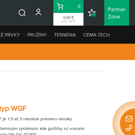
0
Partner
Košík
Nákupný
Zone
0,00 €
Vyhľadávanie
zoznam
bez DPH
KÉ PRVKY
PRUŽINY
TESNENIA
CEMA-TECH
 typ WGF
 je 1,5 až 3 násobok priemeru skrutky.
Rýchl
 obehovým systémom, kde guľôčky sú vracané
konta
ota DN činí 70.000.