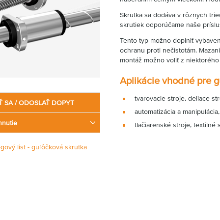
Skrutka sa dodáva v rôznych tri
skrutiek odporúčame naše príslu
Tento typ možno doplniť vybaven
ochranu proti nečistotám. Mazani
montáž možno voliť z niektorého
Aplikácie vhodné pre 
tvarovacie stroje, deliace str
Ť SA / ODOSLAŤ DOPYT
automatizácia a manipulácia,
hnutie
tlačiarenské stroje, textilné
ógový list - guľôčková skrutka