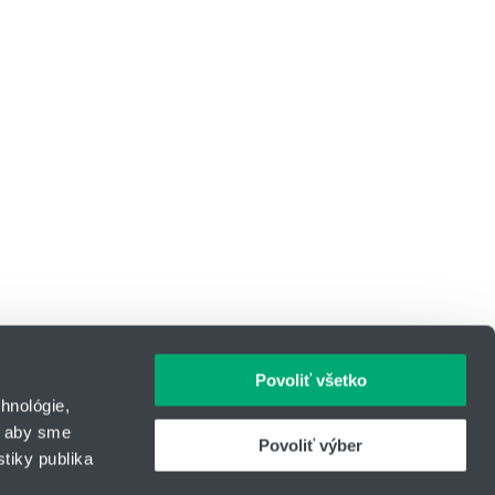
Povoliť všetko
hnológie,
, aby sme
Povoliť výber
tiky publika
IČO: 31344500