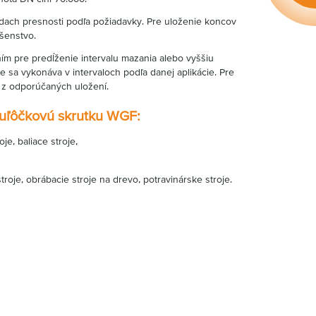
edach presnosti podľa požiadavky. Pre uloženie koncov
šenstvo.
ím pre predĺženie intervalu mazania alebo vyššiu
e sa vykonáva v intervaloch podľa danej aplikácie. Pre
 z odporúčaných uložení.
guľôčkovú skrutku WGF:
oje, baliace stroje,
 stroje, obrábacie stroje na drevo, potravinárske stroje.