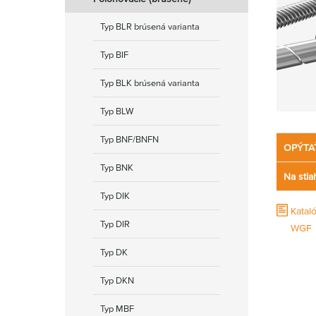
Typ BLR brúsená varianta
Typ BIF
Typ BLK brúsená varianta
Typ BLW
Typ BNF/BNFN
OPÝTA
Typ BNK
Na stia
Typ DIK
Katal
Typ DIR
WGF
Typ DK
Typ DKN
Typ MBF