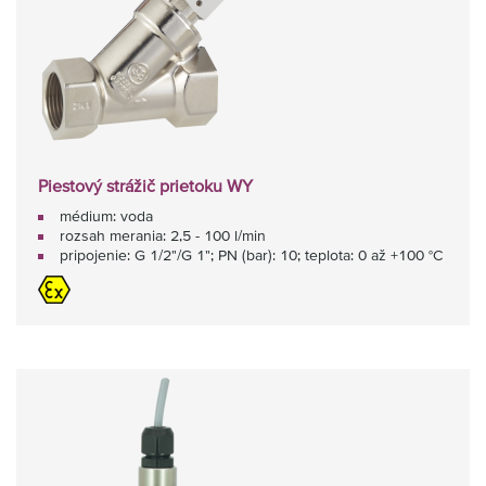
Piestový strážič prietoku WY
médium: voda
rozsah merania: 2,5 - 100 l/min
pripojenie: G 1/2"/G 1"; PN (bar): 10; teplota: 0 až +100 °C