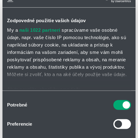
Zodpovedné použitie vašich údajov
My a
naši 1022 partneri
spracúvame vaše osobné
údaje, napr. vaše číslo IP pomocou technológie, ako sú
napríklad súbory cookie, na ukladanie a prístup k
informáciám na vašom zariadení, aby sme vám mohli
Piestový strážič prietoku G
poskytovať prispôsobené reklamy a obsah, na meranie
médium: kvapaliny (do 20 mm2/s), plyny
reklamy a obsahu, štatistiky publika a vývoj produktov.
rozsah nastavenia: 0,15 až 0,4 l/min
pripojenie: G1/4" až G 1/2"; tlak: PN 16; teplota média: -20
Môžete si zvoliť, kto a na aké účely použije vaše údaje.
až 80 °C
Ak to povolíte, chceli by sme tiež:
Zhromažďovať informácie o vašej geografickej
Výber
Potrebné
polohe s presnosťou na niekoľko metrov
súhlasu
Identifikovať vaše zariadenie aktívnym skenovaním
konkrétnych charakteristík (odtlačky prstov).
Preferencie
Viac informácií o tom, ako sa spracúvajú vaše osobné
údaje, nájdete v časti s
vašimi nastaveniami
. Súhlas