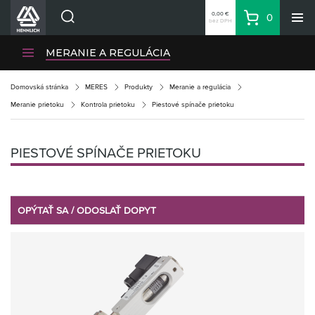
0,00 €
0
bez DPH
Košík
Vyhľadávanie
Divízie HENNLICH
MERANIE A REGULÁCIA
Produkty
Domovská stránka
MERES
Produkty
Meranie a regulácia
Blog
Meranie prietoku
Kontrola prietoku
Piestové spínače prietoku
Kariéra
O firme
PIESTOVÉ SPÍNAČE PRIETOKU
Kontakty
Priemyselný park HENNLICH
Prihlásenie
OPÝTAŤ SA / ODOSLAŤ DOPYT
Nákupný zoznam
Partner
Zone