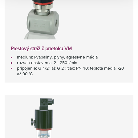
Piestový strážič prietoku VM
médium: kvapaliny, plyny, agresívne médiá
rozsah nastavenia: 2 - 250 l/min
pripojenie: G 1/2" až G 2"; tlak: PN 10; teplota média: -20
až 90 °C