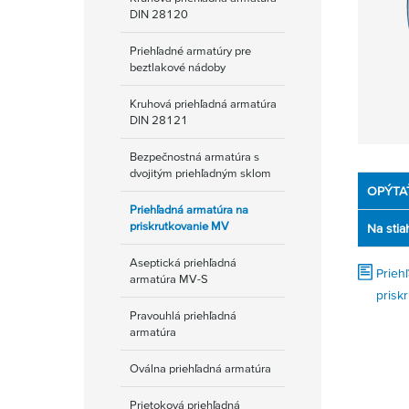
DIN 28120
Priehľadné armatúry pre
beztlakové nádoby
Kruhová priehľadná armatúra
DIN 28121
Bezpečnostná armatúra s
dvojitým priehľadným sklom
OPÝTA
Priehľadná armatúra na
priskrutkovanie MV
Na stia
Aseptická priehľadná
Prieh
armatúra MV-S
prisk
Pravouhlá priehľadná
armatúra
Oválna priehľadná armatúra
Prietoková priehľadná