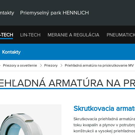
ntakty
Priemyselný park HENNLICH
-TECH
LIN-TECH
MERANIE A REGULÁCIA
PNEUMATIC
Kontakty
Priezory a osvetlenie
Priezory
Priehľadná armatúra na priskrutkovanie MV
IEHĽADNÁ ARMATÚRA NA P
Skrutkovacia arma
Skrutkovacia priehľadná armatúra
toku kvapalín a plynov v potrub
konštrukcii a vysokej priehľadnos