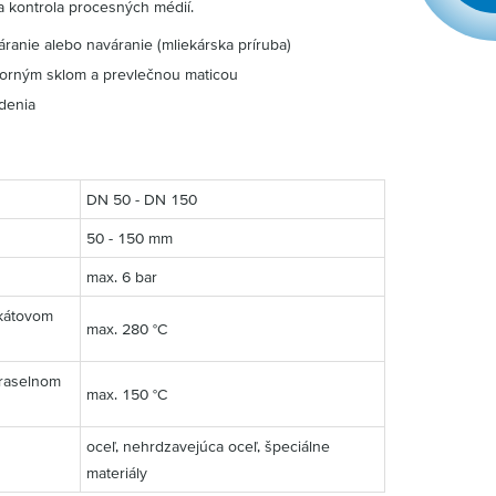
a kontrola procesných médií.
anie alebo naváranie (mliekárska príruba)
zorným sklom a prevlečnou maticou
denia
DN 50 - DN 150
50 - 150 mm
max. 6 bar
ikátovom
max. 280 °C
draselnom
max. 150 °C
oceľ, nehrdzavejúca oceľ, špeciálne
materiály