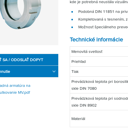
kde je potrebná neustála vizuáln
Podobná DIN 11851 na privár
Kompletovaná s tesnením, 
Možnosť špeciálneho preve
Technické informácie
Menovitá svetlosť
Ť SA / ODOSLAŤ DOPYT
Priehľad
hnutie
Tlak
Prevádzková teplota pri borosil
ľadná armatúra na
skle DIN 7080
rutkovanie MV.pdf
Prevádzková teplota pri sodno
skle DIN 8902
Materiál