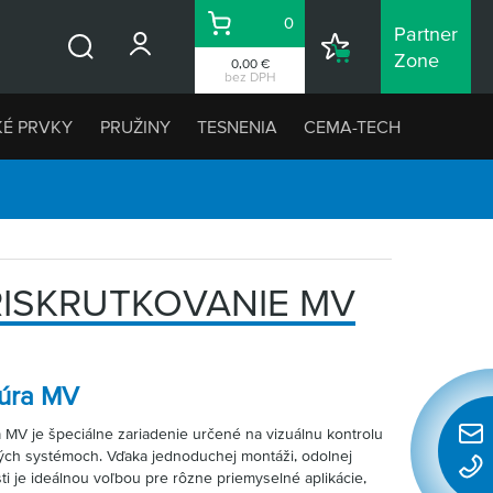
0
Partner
Košík
Nákupný
Zone
0,00 €
Vyhľadávanie
zoznam
bez DPH
KÉ PRVKY
PRUŽINY
TESNENIA
CEMA-TECH
RISKRUTKOVANIE MV
túra MV
 MV je špeciálne zariadenie určené na vizuálnu kontrolu
Rýchl
ných systémoch. Vďaka jednoduchej montáži, odolnej
konta
ti je ideálnou voľbou pre rôzne priemyselné aplikácie,