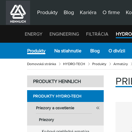
Produkty
Blog
Kariéra
O firme
Ko
ENERGY
ENGINEERING
FILTRÁCIA
HYDRO
Produkty
Na stiahnutie
Blog
O divízii
Domovská stránka
HYDRO-TECH
Produkty
Armatúry
PR
PRODUKTY HENNLICH
PRODUKTY HYDRO-TECH
Priezory a osvetlenie
Priezory
Kruhová priehľadná armatúra