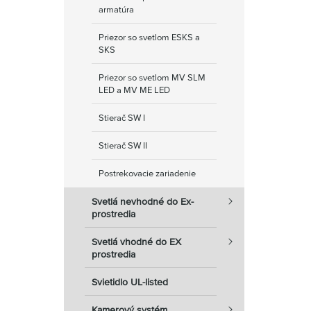
armatúra
Priezor so svetlom ESKS a
SKS
Priezor so svetlom MV SLM
LED a MV ME LED
Stierač SW I
Stierač SW II
Postrekovacie zariadenie
Svetlá nevhodné do Ex-
prostredia
Svetlá vhodné do EX
prostredia
Svietidlo UL-listed
Kamerový systém