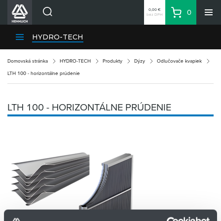
0,00 €
0
bez DPH
Košík
Vyhľadávanie
Divízie HENNLICH
HYDRO-TECH
Produkty
Domovská stránka
HYDRO-TECH
Produkty
Dýzy
Odlučovače kvapiek
Blog
LTH 100 - horizontálne prúdenie
Kariéra
O firme
LTH 100 - HORIZONTÁLNE PRÚDENIE
Kontakty
Priemyselný park HENNLICH
Prihlásenie
Nákupný zoznam
Partner
Zone