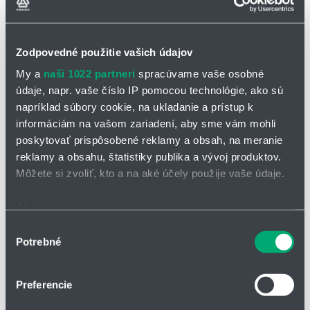
Zodpovedné použitie vašich údajov
My a
naši 1022 partneri
spracúvame vaše osobné
údaje, napr. vaše číslo IP pomocou technológie, ako sú
OPÝTAŤ SA / ODOSLAŤ DOPYT
napríklad súbory cookie, na ukladanie a prístup k
informáciám na vašom zariadení, aby sme vám mohli
Odlučovač kvapiek typ LTH 100
poskytovať prispôsobené reklamy a obsah, na meranie
reklamy a obsahu, štatistiky publika a vývoj produktov.
LTH 100 je odlučovač kvapiek na horizontálne prúdenie plynu. Je
Môžete si zvoliť, kto a na aké účely použije vaše údaje.
veľmi univerzálna. Profil v tvare sínusovky s vyčnievajúcimi
komorami na odlúčenie kvapiek dosahuje vysoký separačný výkon
pre veľký rozsah rýchlostí prúdenia plynu.
Ak to povolíte, chceli by sme tiež:
Zhromažďovať informácie o vašej geografickej
Výber
Vlastnosti
Potrebné
polohe s presnosťou na niekoľko metrov
súhlasu
Identifikovať vaše zariadenie aktívnym skenovaním
možnosť viacstupňovej konfigurácie
konkrétnych charakteristík (odtlačky prstov).
vysoký separačný výkon
Preferencie
Viac informácií o tom, ako sa spracúvajú vaše osobné
nízka tlaková strata