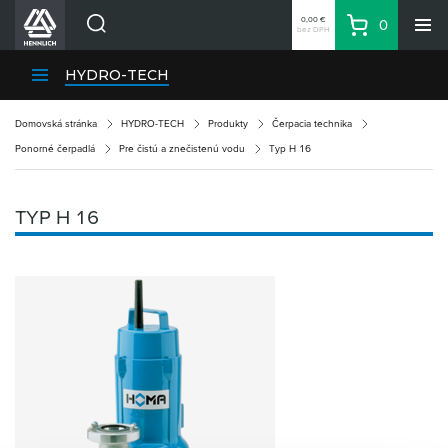
0,00 €
0
bez DPH
Košík
Vyhľadávanie
Divízie HENNLICH
HYDRO-TECH
Produkty
Domovská stránka
HYDRO-TECH
Produkty
Čerpacia technika
Blog
Ponorné čerpadlá
Pre čistú a znečistenú vodu
Typ H 16
Kariéra
O firme
TYP H 16
Kontakty
Priemyselný park HENNLICH
Prihlásenie
Nákupný zoznam
Partner
Zone