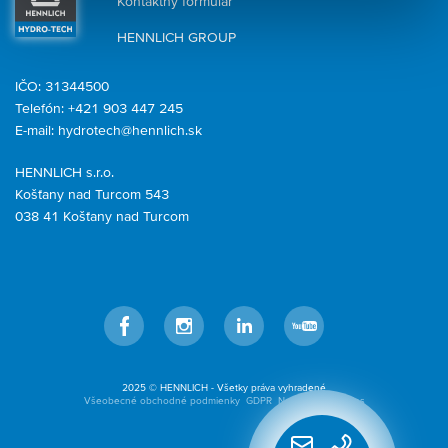
Kontaktný formulár
HENNLICH GROUP
IČO: 31344500
Telefón: +421 903 447 245
E-mail:
hydrotech@hennlich.sk
HENNLICH s.r.o.
Košťany nad Turcom 543
038 41 Košťany nad Turcom
Facebook
Instagram
LinkedIn
YouTube
2025 © HENNLICH - Všetky práva vyhradené
Všeobecné obchodné podmienky
GDPR
Nastavenia cookies
Rýchly