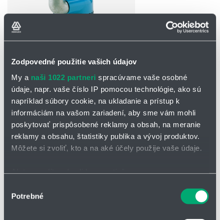
Zodpovedné použitie vašich údajov
OPÝTAŤ SA / ODOSLAŤ DOPYT
My a
naši 1022 partneri
spracúvame vaše osobné
údaje, napr. vaše číslo IP pomocou technológie, ako sú
Čerpadlo H 16
napríklad súbory cookie, na ukladanie a prístup k
informáciám na vašom zariadení, aby sme vám mohli
Séria H 16 je moderná séria čerpadiel, ktorá sa vyznačuje vysokou
poskytovať prispôsobené reklamy a obsah, na meranie
účinnosťou a spoľahlivosťou. Tieto čerpadlá sú určené pre rôzne
priemyselné aplikácie a spĺňajú náročné požiadavky na výkon,
reklamy a obsahu, štatistiky publika a vývoj produktov.
kvalitu a bezpečnosť.
Môžete si zvoliť, kto a na aké účely použije vaše údaje.
závlahy a odvodnenie pre
Ak to povolíte, chceli by sme tiež:
čistú alebo znečistenú vodu
Zhromažďovať informácie o vašej geografickej
Výber
s abrazívnou prímesou
Potrebné
polohe s presnosťou na niekoľko metrov
súhlasu
piesku alebo bahna
Identifikovať vaše zariadenie aktívnym skenovaním
havarijné čerpadlo pri