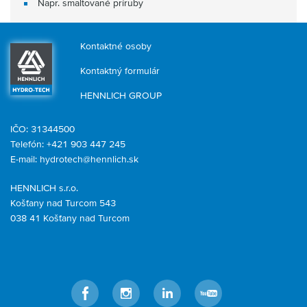
Napr. smaltované príruby
Kontaktné osoby
Kontaktný formulár
HENNLICH GROUP
IČO: 31344500
Telefón: +421 903 447 245
E-mail:
hydrotech@hennlich.sk
HENNLICH s.r.o.
Košťany nad Turcom 543
038 41 Košťany nad Turcom
Facebook
Instagram
LinkedIn
YouTube