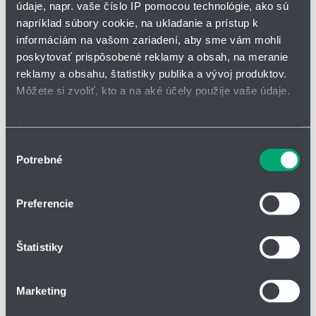
Schválené a certifikované TÜV pre tlakové nádoby
údaje, napr. vaše číslo IP pomocou technológie, ako sú
Pracovná teplota do 550 °C
napríklad súbory cookie, na ukladanie a prístup k
Rôzne materiály
informáciám na vašom zariadení, aby sme vám mohli
poskytovať prispôsobené reklamy a obsah, na meranie
reklamy a obsahu, štatistiky publika a vývoj produktov.
Môžete si zvoliť, kto a na aké účely použije vaše údaje.
Ak to povolíte, chceli by sme tiež:
Zhromažďovať informácie o vašej geografickej
Výber
Potrebné
polohe s presnosťou na niekoľko metrov
súhlasu
Identifikovať vaše zariadenie aktívnym skenovaním
konkrétnych charakteristík (odtlačky prstov).
Preferencie
Viac informácií o tom, ako sa spracúvajú vaše osobné
údaje, nájdete v časti s
vašimi nastaveniami
. Súhlas
Štatistiky
môžete kedykoľvek zmeniť alebo odvolať cez Vyhlásenie
o používaní súborov cookie.
Zosilnené svorníky
Marketing
Na prispôsobenie obsahu a reklám, poskytovanie funkcií
Svorníky podľa DIN 28152
Výroba zápustkovým kovaním
sociálnych médií a analýzu návštevnosti používame